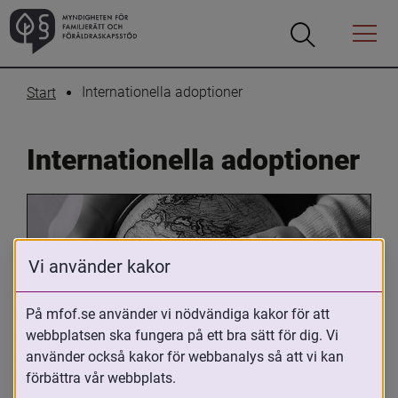
Öppna
Öppna
Menyn
sökrutan
Internationella adoptioner
Start
Internationella adoptioner
Vi använder kakor
På mfof.se använder vi nödvändiga kakor för att
webbplatsen ska fungera på ett bra sätt för dig. Vi
Oavsett om du är adopterad, 
använder också kakor för webbanalys så att vi kan
adoptivförälder eller arbetar med 
förbättra vår webbplats.
internationell adoption så kan du ha 