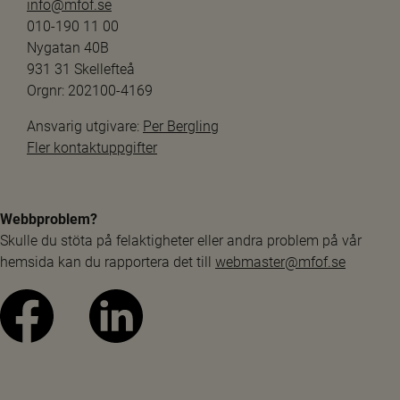
info@mfof.se
010-190 11 00
Nygatan 40B
931 31 Skellefteå
Orgnr: 202100-4169
Ansvarig utgivare: 
Per Bergling
Fler kontaktuppgifter
Webbproblem?
Skulle du stöta på felaktigheter eller andra problem på vår 
hemsida kan du rapportera det till 
webmaster@mfof.se