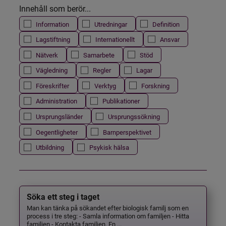
Innehåll som berör...
Information
Utredningar
Definition
Lagstiftning
Internationellt
Ansvar
Nätverk
Samarbete
Stöd
Vägledning
Regler
Lagar
Föreskrifter
Verktyg
Forskning
Administration
Publikationer
Ursprungsländer
Ursprungssökning
Oegentligheter
Barnperspektivet
Utbildning
Psykisk hälsa
Söka ett steg i taget
Man kan tänka på sökandet efter biologisk familj som en
process i tre steg: - Samla information om familjen - Hitta
familjen - Kontakta familjen. En ...