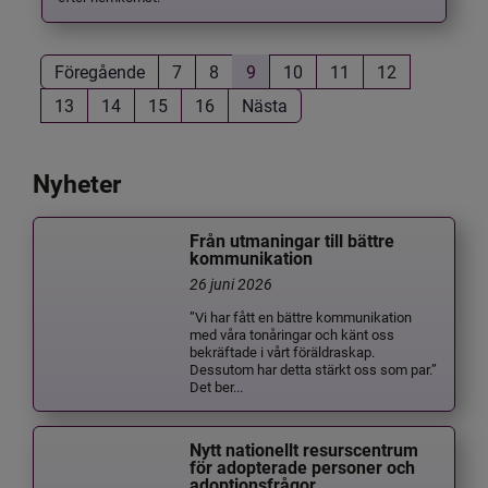
Föregående
7
8
9
10
11
12
13
14
15
16
Nästa
Nyheter
Från utmaningar till bättre
kommunikation
26 juni 2026
”Vi har fått en bättre kommunikation
med våra tonåringar och känt oss
bekräftade i vårt föräldraskap.
Dessutom har detta stärkt oss som par.”
Det ber...
Nytt nationellt resurscentrum
för adopterade personer och
adoptionsfrågor