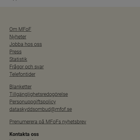
Om MFoF
Nyheter
Jobba hos oss
Press
Statistik
Frågor och svar
Telefontider
Blanketter
Tillgänglighetsredogörelse
Personuppgiftspolicy
dataskyddsombud@mfof.se
Prenumerera på MFoFs nyhetsbrev
Kontakta oss