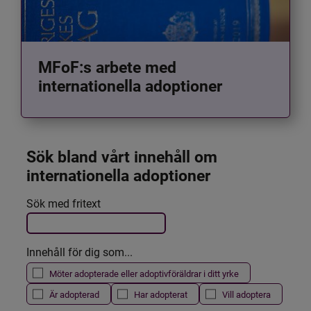
MFoF:s arbete med
internationella adoptioner
Sök bland vårt innehåll om 
internationella adoptioner
Det här formuläret postas automatiskt
Sök med fritext
Filtrera resultatet
Innehåll för dig som...
Möter adopterade eller adoptivföräldrar i ditt yrke
Är adopterad
Har adopterat
Vill adoptera