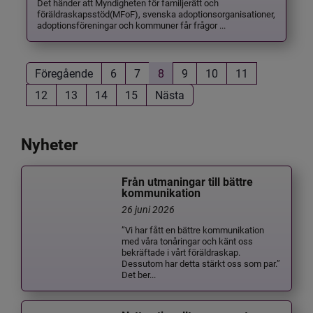
Det händer att Myndigheten för familjerätt och
föräldraskapsstöd(MFoF), svenska adoptionsorganisationer,
adoptionsföreningar och kommuner får frågor ...
Föregående
6
7
8
9
10
11
12
13
14
15
Nästa
Nyheter
Från utmaningar till bättre
kommunikation
26 juni 2026
”Vi har fått en bättre kommunikation
med våra tonåringar och känt oss
bekräftade i vårt föräldraskap.
Dessutom har detta stärkt oss som par.”
Det ber...