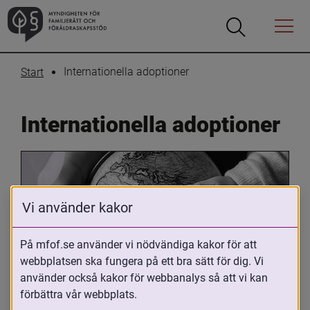
Öppna
Öppna
Menyn
sökrutan
Internationella adoptioner
Start
Internationella adoptioner
Vi använder kakor
På mfof.se använder vi nödvändiga kakor för att
webbplatsen ska fungera på ett bra sätt för dig. Vi
Oavsett om du är adopterad, 
använder också kakor för webbanalys så att vi kan
adoptivförälder eller arbetar med 
förbättra vår webbplats.
internationell adoption så kan du ha 