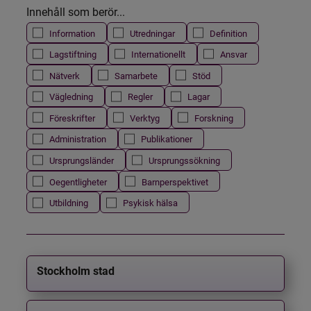
Innehåll som berör...
Information
Utredningar
Definition
Lagstiftning
Internationellt
Ansvar
Nätverk
Samarbete
Stöd
Vägledning
Regler
Lagar
Föreskrifter
Verktyg
Forskning
Administration
Publikationer
Ursprungsländer
Ursprungssökning
Oegentligheter
Barnperspektivet
Utbildning
Psykisk hälsa
Stockholm stad