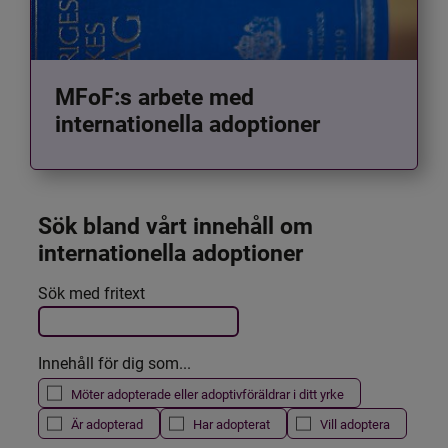
MFoF:s arbete med
internationella adoptioner
Sök bland vårt innehåll om 
internationella adoptioner
Det här formuläret postas automatiskt
Sök med fritext
Filtrera resultatet
Innehåll för dig som...
Möter adopterade eller adoptivföräldrar i ditt yrke
Är adopterad
Har adopterat
Vill adoptera