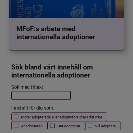
MFoF:s arbete med
internationella adoptioner
Sök bland vårt innehåll om 
internationella adoptioner
Det här formuläret postas automatiskt
Sök med fritext
Filtrera resultatet
Innehåll för dig som...
Möter adopterade eller adoptivföräldrar i ditt yrke
Är adopterad
Har adopterat
Vill adoptera