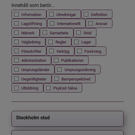
Innehåll som berör...
Information
Utredningar
Definition
Lagstiftning
Internationellt
Ansvar
Nätverk
Samarbete
Stöd
Vägledning
Regler
Lagar
Föreskrifter
Verktyg
Forskning
Administration
Publikationer
Ursprungsländer
Ursprungssökning
Oegentligheter
Barnperspektivet
Utbildning
Psykisk hälsa
Stockholm stad