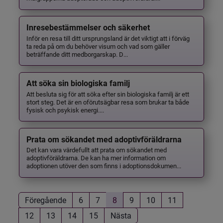
Inresebestämmelser och säkerhet
Inför en resa till ditt ursprungsland är det viktigt att i förväg
ta reda på om du behöver visum och vad som gäller
beträffande ditt medborgarskap. D...
Att söka sin biologiska familj
Att besluta sig för att söka efter sin biologiska familj är ett
stort steg. Det är en oförutsägbar resa som brukar ta både
fysisk och psykisk energi....
Prata om sökandet med adoptivföräldrarna
Det kan vara värdefullt att prata om sökandet med
adoptivföräldrarna. De kan ha mer information om
adoptionen utöver den som finns i adoptionsdokumen...
Föregående
6
7
8
9
10
11
12
13
14
15
Nästa