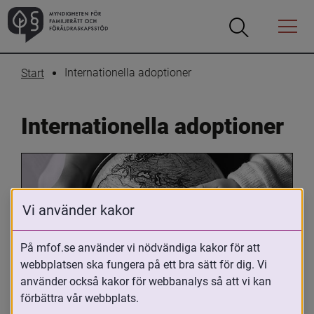
Öppna
Öppna
Menyn
sökrutan
Internationella adoptioner
Start
Internationella adoptioner
Vi använder kakor
På mfof.se använder vi nödvändiga kakor för att
webbplatsen ska fungera på ett bra sätt för dig. Vi
Oavsett om du är adopterad, 
använder också kakor för webbanalys så att vi kan
adoptivförälder eller arbetar med 
förbättra vår webbplats.
internationell adoption så kan du ha 