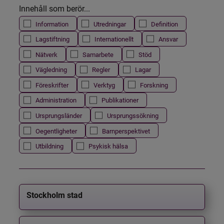
Innehåll som berör...
Information
Utredningar
Definition
Lagstiftning
Internationellt
Ansvar
Nätverk
Samarbete
Stöd
Vägledning
Regler
Lagar
Föreskrifter
Verktyg
Forskning
Administration
Publikationer
Ursprungsländer
Ursprungssökning
Oegentligheter
Barnperspektivet
Utbildning
Psykisk hälsa
Stockholm stad