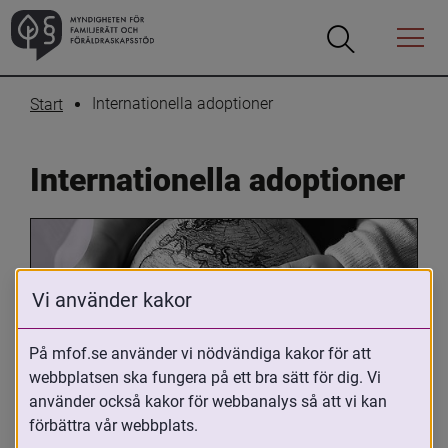
Öppna
Öppna
Menyn
sökrutan
Internationella adoptioner
Start
Internationella adoptioner
Vi använder kakor
På mfof.se använder vi nödvändiga kakor för att
webbplatsen ska fungera på ett bra sätt för dig. Vi
Oavsett om du är adopterad, 
använder också kakor för webbanalys så att vi kan
adoptivförälder eller arbetar med 
förbättra vår webbplats.
internationell adoption så kan du ha 