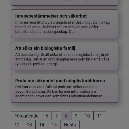
Inresebestämmelser och säkerhet
Inför en resa till ditt ursprungsland är det viktigt att i förväg
ta reda på om du behöver visum och vad som gäller
beträffande ditt medborgarskap. D...
Att söka sin biologiska familj
Att besluta sig för att söka efter sin biologiska familj är ett
stort steg. Det är en oförutsägbar resa som brukar ta både
fysisk och psykisk energi....
Prata om sökandet med adoptivföräldrarna
Det kan vara värdefullt att prata om sökandet med
adoptivföräldrarna. De kan ha mer information om
adoptionen utöver den som finns i adoptionsdokumen...
Föregående
6
7
8
9
10
11
12
13
14
15
Nästa