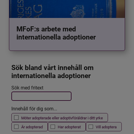
MFoF:s arbete med
internationella adoptioner
Sök bland vårt innehåll om 
internationella adoptioner
Det här formuläret postas automatiskt
Sök med fritext
Filtrera resultatet
Innehåll för dig som...
Möter adopterade eller adoptivföräldrar i ditt yrke
Är adopterad
Har adopterat
Vill adoptera