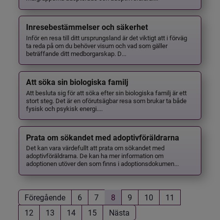
Inresebestämmelser och säkerhet
Inför en resa till ditt ursprungsland är det viktigt att i förväg
ta reda på om du behöver visum och vad som gäller
beträffande ditt medborgarskap. D...
Att söka sin biologiska familj
Att besluta sig för att söka efter sin biologiska familj är ett
stort steg. Det är en oförutsägbar resa som brukar ta både
fysisk och psykisk energi....
Prata om sökandet med adoptivföräldrarna
Det kan vara värdefullt att prata om sökandet med
adoptivföräldrarna. De kan ha mer information om
adoptionen utöver den som finns i adoptionsdokumen...
Föregående
6
7
8
9
10
11
12
13
14
15
Nästa