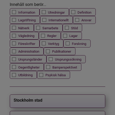
Innehåll som berör...
Information
Utredningar
Definition
Lagstiftning
Internationellt
Ansvar
Nätverk
Samarbete
Stöd
Vägledning
Regler
Lagar
Föreskrifter
Verktyg
Forskning
Administration
Publikationer
Ursprungsländer
Ursprungssökning
Oegentligheter
Barnperspektivet
Utbildning
Psykisk hälsa
Stockholm stad