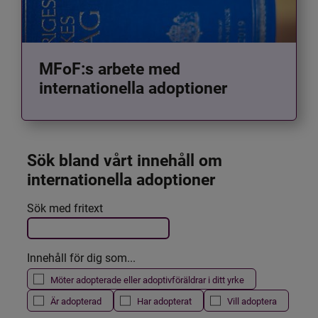
MFoF:s arbete med
internationella adoptioner
Sök bland vårt innehåll om 
internationella adoptioner
Det här formuläret postas automatiskt
Sök med fritext
Filtrera resultatet
Innehåll för dig som...
Möter adopterade eller adoptivföräldrar i ditt yrke
Är adopterad
Har adopterat
Vill adoptera