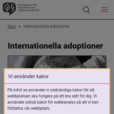
Öppna
Öppna
Menyn
sökrutan
Internationella adoptioner
Start
Internationella adoptioner
Vi använder kakor
På mfof.se använder vi nödvändiga kakor för att
webbplatsen ska fungera på ett bra sätt för dig. Vi
Oavsett om du är adopterad, 
använder också kakor för webbanalys så att vi kan
adoptivförälder eller arbetar med 
förbättra vår webbplats.
internationell adoption så kan du ha 