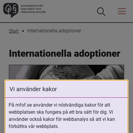
Öppna
Öppna
Menyn
sökrutan
Internationella adoptioner
Start
Internationella adoptioner
Vi använder kakor
På mfof.se använder vi nödvändiga kakor för att
webbplatsen ska fungera på ett bra sätt för dig. Vi
Oavsett om du är adopterad, 
använder också kakor för webbanalys så att vi kan
adoptivförälder eller arbetar med 
förbättra vår webbplats.
internationell adoption så kan du ha 