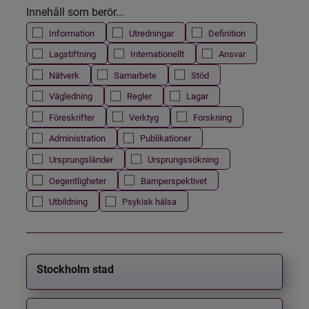
Innehåll som berör...
Information
Utredningar
Definition
Lagstiftning
Internationellt
Ansvar
Nätverk
Samarbete
Stöd
Vägledning
Regler
Lagar
Föreskrifter
Verktyg
Forskning
Administration
Publikationer
Ursprungsländer
Ursprungssökning
Oegentligheter
Barnperspektivet
Utbildning
Psykisk hälsa
Stockholm stad