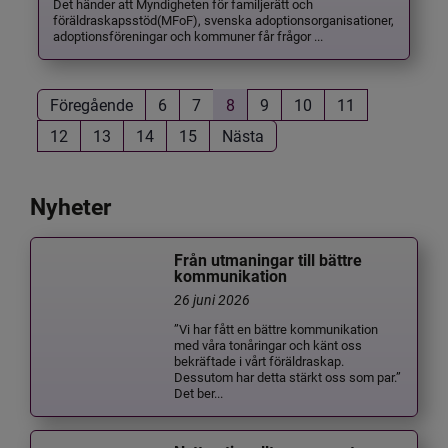
Det händer att Myndigheten för familjerätt och
föräldraskapsstöd(MFoF), svenska adoptionsorganisationer,
adoptionsföreningar och kommuner får frågor ...
Föregående
6
7
8
9
10
11
12
13
14
15
Nästa
Nyheter
Från utmaningar till bättre
kommunikation
26 juni 2026
”Vi har fått en bättre kommunikation
med våra tonåringar och känt oss
bekräftade i vårt föräldraskap.
Dessutom har detta stärkt oss som par.”
Det ber...