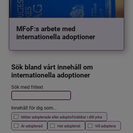
MFoF:s arbete med
internationella adoptioner
Sök bland vårt innehåll om 
internationella adoptioner
Det här formuläret postas automatiskt
Sök med fritext
Filtrera resultatet
Innehåll för dig som...
Möter adopterade eller adoptivföräldrar i ditt yrke
Är adopterad
Har adopterat
Vill adoptera