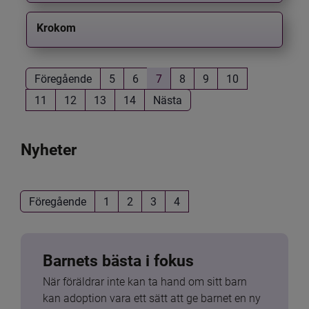
Krokom
Föregående
5
6
7
8
9
10
11
12
13
14
Nästa
Nyheter
Föregående
1
2
3
4
Barnets bästa i fokus
När föräldrar inte kan ta hand om sitt barn 
kan adoption vara ett sätt att ge barnet en ny 