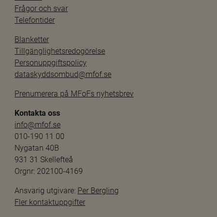
Frågor och svar
Telefontider
Blanketter
Tillgänglighetsredogörelse
Personuppgiftspolicy
dataskyddsombud@mfof.se
Prenumerera på MFoFs nyhetsbrev
Kontakta oss
info@mfof.se
010-190 11 00
Nygatan 40B
931 31 Skellefteå
Orgnr: 202100-4169
Ansvarig utgivare: 
Per Bergling
Fler kontaktuppgifter