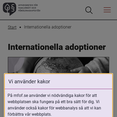
Öppna
Öppna
Menyn
sökrutan
Internationella adoptioner
Start
Internationella adoptioner
Vi använder kakor
På mfof.se använder vi nödvändiga kakor för att
Oavsett om du är adopterad, 
webbplatsen ska fungera på ett bra sätt för dig. Vi
använder också kakor för webbanalys så att vi kan
adoptivförälder eller arbetar med 
förbättra vår webbplats.
internationell adoption så kan du ha 