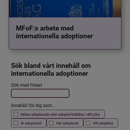
MFoF:s arbete med
internationella adoptioner
Sök bland vårt innehåll om 
internationella adoptioner
Det här formuläret postas automatiskt
Sök med fritext
Filtrera resultatet
Innehåll för dig som...
Möter adopterade eller adoptivföräldrar i ditt yrke
Är adopterad
Har adopterat
Vill adoptera