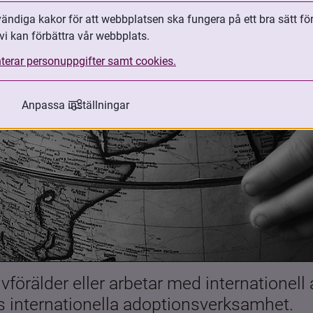
ndiga kakor för att webbplatsen ska fungera på ett bra sätt fö
vi kan förbättra vår webbplats.
terar personuppgifter samt cookies.
Anpassa inställningar
förälder eller arbetar med internationell
es internationella adoptionsverksamhet.