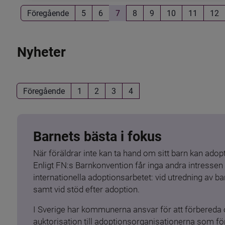
Föregående
5
6
7
8
9
10
11
12
Nyheter
Föregående
1
2
3
4
Barnets bästa i fokus
När föräldrar inte kan ta hand om sitt barn kan adopt
Enligt FN:s Barnkonvention får inga andra intressen 
internationella adoptionsarbetet: vid utredning av 
samt vid stöd efter adoption.
I Sverige har kommunerna ansvar för att förbereda 
auktorisation till adoptionsorganisationerna som för