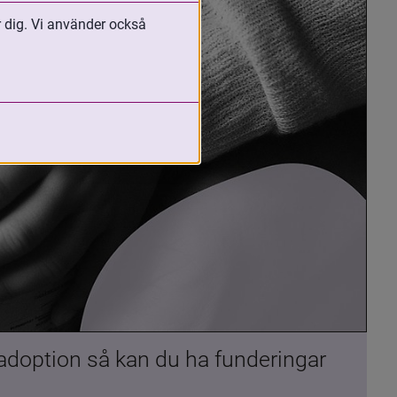
r dig. Vi använder också
 adoption så kan du ha funderingar 