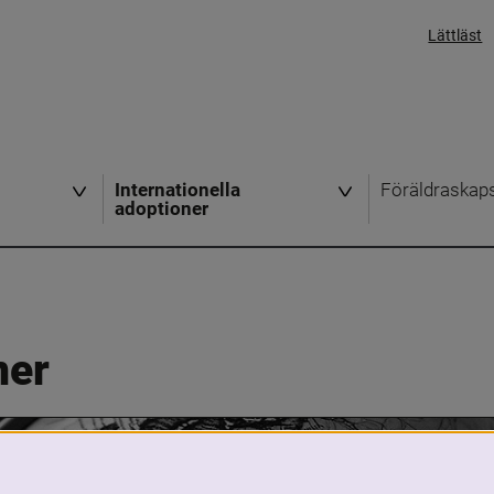
Lättläst
Internationella
Föräldraskap
adoptioner
ner