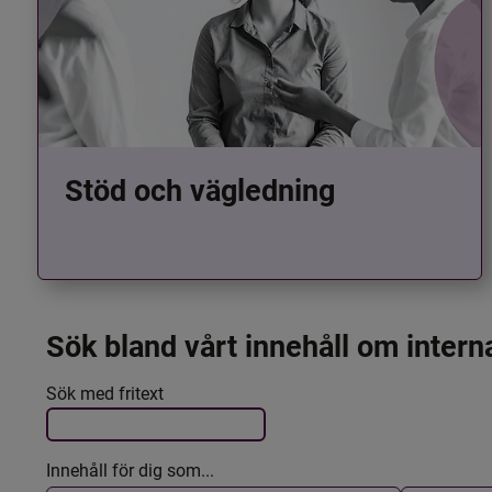
Stöd och vägledning
Sök bland vårt innehåll om intern
Det här formuläret postas automatiskt
Filtrera resultatet
Sök med fritext
Innehåll för dig som...