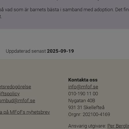
 på vad som är barnets bästa i samband med adoption. Det finn
.
Uppdaterad senast 
2025-09-19
Kontakta oss
hetsredogörelse
info@mfof.se
ftspolicy
010-190 11 00
sombud@mfof.se
Nygatan 40B
931 31 Skellefteå
a på MFoFs nyhetsbrev
Orgnr: 202100-4169
Ansvarig utgivare: 
Per Bergli