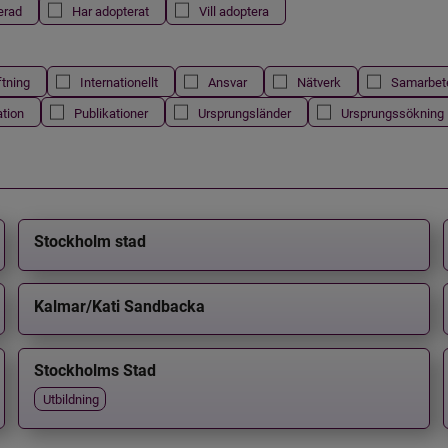
erad
Har adopterat
Vill adoptera
ftning
Internationellt
Ansvar
Nätverk
Samarbet
ation
Publikationer
Ursprungsländer
Ursprungssökning
Stockholm stad
Kalmar/Kati Sandbacka
Stockholms Stad
Utbildning