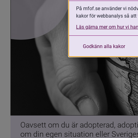
På mfof.se använder vi nödvä
kakor för webbanalys så att 
Läs gärna mer om hur vi han
Godkänn alla kakor
Oavsett om du är adopterad, adoptiv
om din egen situation eller Sverig