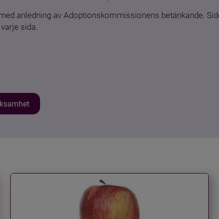
n med anledning av Adoptionskommissionens betänkande. Sido
varje sida.
erksamhet