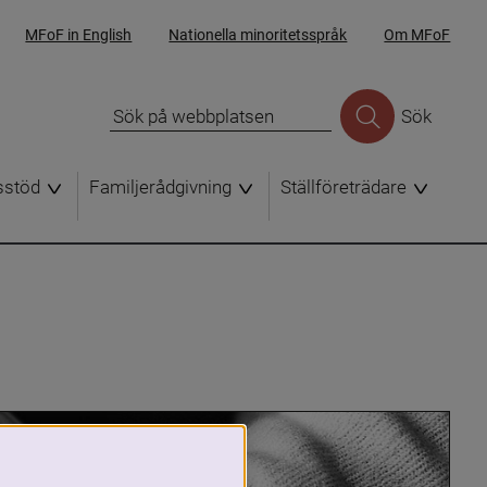
MFoF in English
Nationella minoritetsspråk
Om MFoF
Sök
sstöd
Familjerådgivning
Ställföreträdare