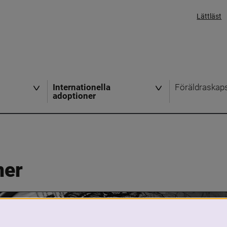
Lättläst
Internationella
Föräldraskap
adoptioner
ner