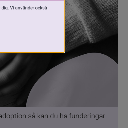
r dig. Vi använder också
 adoption så kan du ha funderingar 