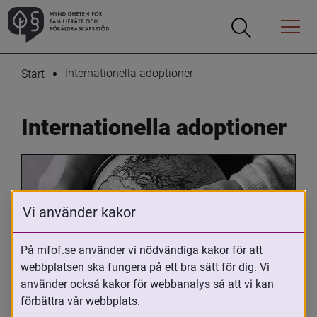
Öppna
Öppna
Menyn
sökrutan
Internationella adoptioner
Start
Internationella adoptioner
Vi använder kakor
På mfof.se använder vi nödvändiga kakor för att
webbplatsen ska fungera på ett bra sätt för dig. Vi
Oavsett om du är adopterad, 
använder också kakor för webbanalys så att vi kan
adoptivförälder eller arbetar med 
förbättra vår webbplats.
internationell adoption så kan du ha 