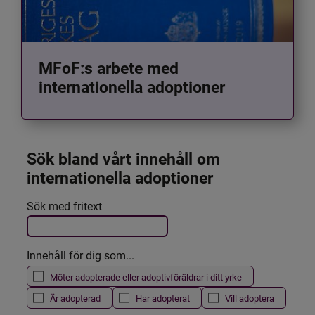
MFoF:s arbete med
internationella adoptioner
Sök bland vårt innehåll om 
internationella adoptioner
Det här formuläret postas automatiskt
Sök med fritext
Filtrera resultatet
Innehåll för dig som...
Möter adopterade eller adoptivföräldrar i ditt yrke
Är adopterad
Har adopterat
Vill adoptera