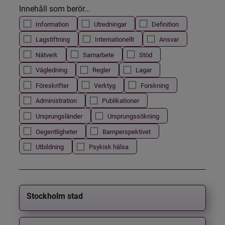
Innehåll som berör...
Information
Utredningar
Definition
Lagstiftning
Internationellt
Ansvar
Nätverk
Samarbete
Stöd
Vägledning
Regler
Lagar
Föreskrifter
Verktyg
Forskning
Administration
Publikationer
Ursprungsländer
Ursprungssökning
Oegentligheter
Barnperspektivet
Utbildning
Psykisk hälsa
Stockholm stad