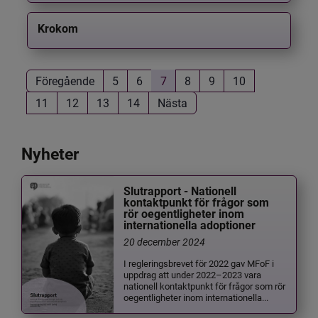
Krokom
Föregående
5
6
7
8
9
10
11
12
13
14
Nästa
Nyheter
Slutrapport - Nationell
kontaktpunkt för frågor som
rör oegentligheter inom
internationella adoptioner
20 december 2024
I regleringsbrevet för 2022 gav MFoF i
uppdrag att under 2022–2023 vara
nationell kontaktpunkt för frågor som rör
oegentligheter inom internationella...