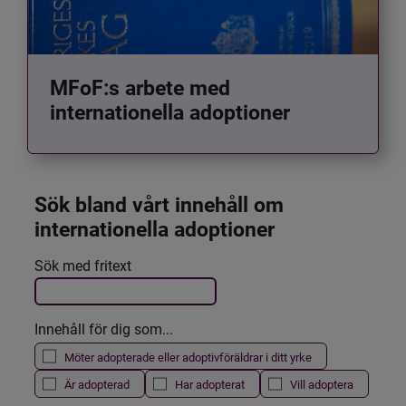
MFoF:s arbete med
internationella adoptioner
Sök bland vårt innehåll om 
internationella adoptioner
Det här formuläret postas automatiskt
Sök med fritext
Filtrera resultatet
Innehåll för dig som...
Möter adopterade eller adoptivföräldrar i ditt yrke
Är adopterad
Har adopterat
Vill adoptera