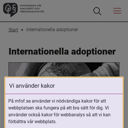
Öppna
Öppna
Menyn
sökrutan
Internationella adoptioner
Start
Internationella adoptioner
Vi använder kakor
På mfof.se använder vi nödvändiga kakor för att
webbplatsen ska fungera på ett bra sätt för dig. Vi
Oavsett om du är adopterad, 
använder också kakor för webbanalys så att vi kan
adoptivförälder eller arbetar med 
förbättra vår webbplats.
internationell adoption så kan du ha 