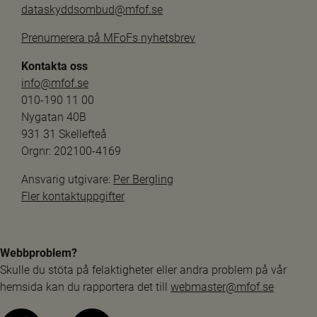
dataskyddsombud@mfof.se
Prenumerera på MFoFs nyhetsbrev
Kontakta oss
info@mfof.se
010-190 11 00
Nygatan 40B
931 31 Skellefteå
Orgnr: 202100-4169
Ansvarig utgivare: 
Per Bergling
Fler kontaktuppgifter
Webbproblem?
Skulle du stöta på felaktigheter eller andra problem på vår 
hemsida kan du rapportera det till 
webmaster@mfof.se