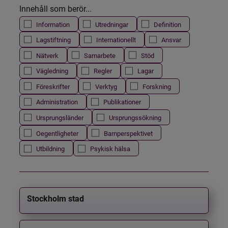
Innehåll som berör...
Information
Utredningar
Definition
Lagstiftning
Internationellt
Ansvar
Nätverk
Samarbete
Stöd
Vägledning
Regler
Lagar
Föreskrifter
Verktyg
Forskning
Administration
Publikationer
Ursprungsländer
Ursprungssökning
Oegentligheter
Barnperspektivet
Utbildning
Psykisk hälsa
Stockholm stad