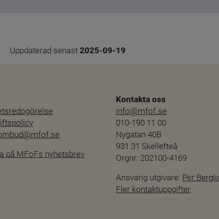
Uppdaterad senast 
2025-09-19
Kontakta oss
hetsredogörelse
info@mfof.se
ftspolicy
010-190 11 00
sombud@mfof.se
Nygatan 40B
931 31 Skellefteå
a på MFoFs nyhetsbrev
Orgnr: 202100-4169
Ansvarig utgivare: 
Per Bergli
Fler kontaktuppgifter