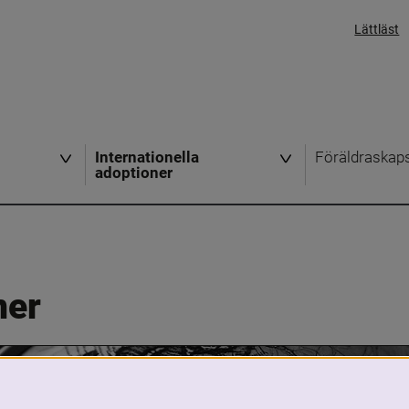
Lättläst
Internationella
Föräldraskap
adoptioner
ner