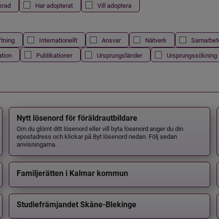
erad
Har adopterat
Vill adoptera
ftning
Internationellt
Ansvar
Nätverk
Samarbet
ation
Publikationer
Ursprungsländer
Ursprungssökning
Nytt lösenord för föräldrautbildare
Om du glömt ditt lösenord eller vill byta lösenord anger du din
epostadress och klickar på Byt lösenord nedan. Följ sedan
anvisningarna.
Familjerätten i Kalmar kommun
Studiefrämjandet Skåne-Blekinge