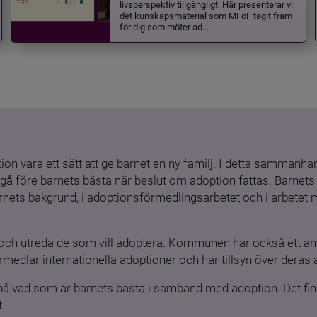
livsperspektiv tillgängligt. Här presenterar vi
det kunskapsmaterial som MFoF tagit fram
för dig som möter ad...
ion vara ett sätt att ge barnet en ny familj. I detta sammanhang
gå före barnets bästa när beslut om adoption fattas. Barnets b
barnets bakgrund, i adoptionsförmedlingsarbetet och i arbetet
och utreda de som vill adoptera. Kommunen har också ett ansv
medlar internationella adoptioner och har tillsyn över deras 
 på vad som är barnets bästa i samband med adoption. Det finn
.