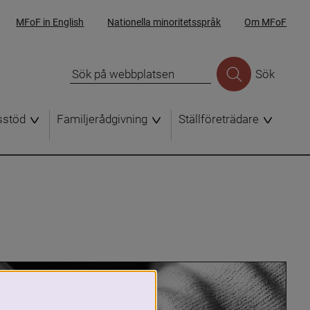
MFoF in English
Nationella minoritetsspråk
Om MFoF
Sök
sstöd
Familjerådgivning
Ställföreträdare