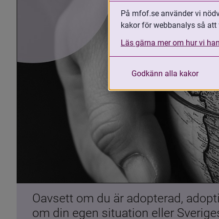
På mfof.se använder vi nödvä
kakor för webbanalys så att 
Läs gärna mer om hur vi han
Godkänn alla kakor
Oavsett om du är adopterad, adoptiv
om din egen situation eller Sverig