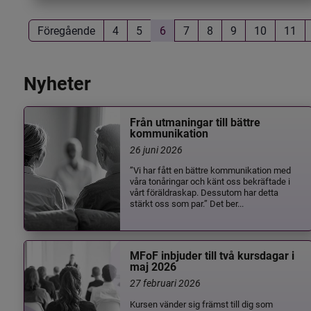
Föregående
4
5
6
7
8
9
10
11
Nyheter
Från utmaningar till bättre
kommunikation
26 juni 2026
”Vi har fått en bättre kommunikation med
våra tonåringar och känt oss bekräftade i
vårt föräldraskap. Dessutom har detta
stärkt oss som par.” Det ber...
MFoF inbjuder till två kursdagar i
maj 2026
27 februari 2026
Kursen vänder sig främst till dig som