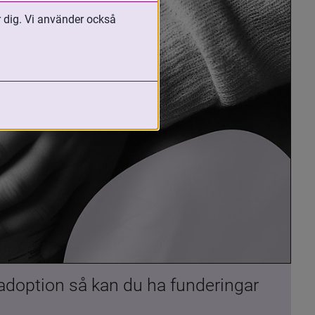
r dig. Vi använder också
 adoption så kan du ha funderingar 