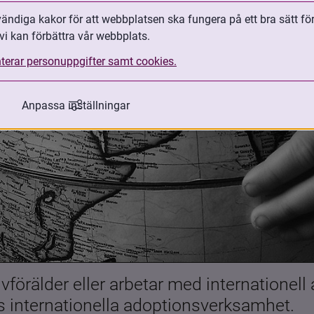
ndiga kakor för att webbplatsen ska fungera på ett bra sätt fö
vi kan förbättra vår webbplats.
terar personuppgifter samt cookies.
Anpassa inställningar
förälder eller arbetar med internationell
es internationella adoptionsverksamhet.