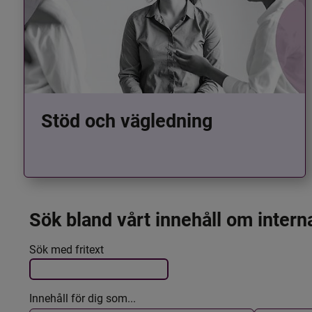
Stöd och vägledning
Sök bland vårt innehåll om intern
Det här formuläret postas automatiskt
Filtrera resultatet
Sök med fritext
Innehåll för dig som...