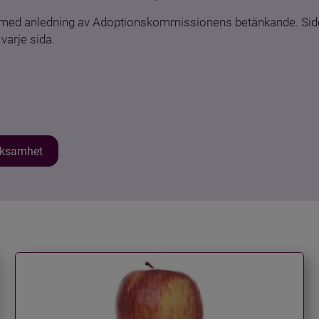
n med anledning av Adoptionskommissionens betänkande. Sido
varje sida.
erksamhet