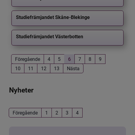
Studiefrämjandet Skåne-Blekinge
Studiefrämjandet Västerbotten
Föregående
4
5
6
7
8
9
10
11
12
13
Nästa
Nyheter
Föregående
1
2
3
4