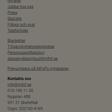
Nyheter
Jobba hos oss
Press
Statistik
Frågor och svar
Telefontider
Blanketter
Tillgänglighetsredogörelse
Personuppgiftspolicy
dataskyddsombud@mfof.se
Prenumerera på MFoFs nyhetsbrev
Kontakta oss
info@mfof.se
010-190 11 00
Nygatan 40B
931 31 Skellefteå
Orgnr: 202100-4169