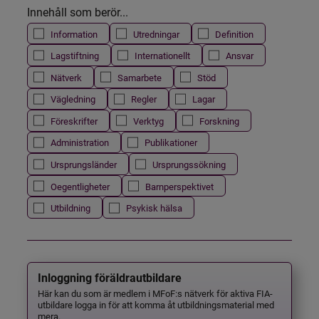
Innehåll som berör...
Information
Utredningar
Definition
Lagstiftning
Internationellt
Ansvar
Nätverk
Samarbete
Stöd
Vägledning
Regler
Lagar
Föreskrifter
Verktyg
Forskning
Administration
Publikationer
Ursprungsländer
Ursprungssökning
Oegentligheter
Barnperspektivet
Utbildning
Psykisk hälsa
Inloggning föräldrautbildare
Här kan du som är medlem i MFoF:s nätverk för aktiva FIA-
utbildare logga in för att komma åt utbildningsmaterial med
mera.