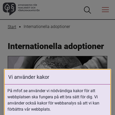
Öppna
Öppna
Menyn
sökrutan
Internationella adoptioner
Start
Internationella adoptioner
Vi använder kakor
På mfof.se använder vi nödvändiga kakor för att
webbplatsen ska fungera på ett bra sätt för dig. Vi
Oavsett om du är adopterad, 
använder också kakor för webbanalys så att vi kan
adoptivförälder eller arbetar med 
förbättra vår webbplats.
internationell adoption så kan du ha 