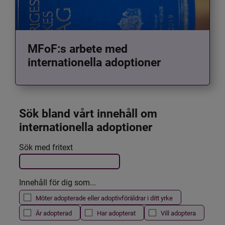
MFoF:s arbete med
internationella adoptioner
Sök bland vårt innehåll om 
internationella adoptioner
Det här formuläret postas automatiskt
Sök med fritext
Filtrera resultatet
Innehåll för dig som...
Möter adopterade eller adoptivföräldrar i ditt yrke
Är adopterad
Har adopterat
Vill adoptera