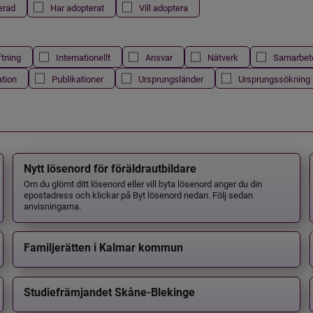
erad
Har adopterat
Vill adoptera
ftning
Internationellt
Ansvar
Nätverk
Samarbet
ation
Publikationer
Ursprungsländer
Ursprungssökning
Nytt lösenord för föräldrautbildare
Om du glömt ditt lösenord eller vill byta lösenord anger du din
epostadress och klickar på Byt lösenord nedan. Följ sedan
anvisningarna.
Familjerätten i Kalmar kommun
Studiefrämjandet Skåne-Blekinge