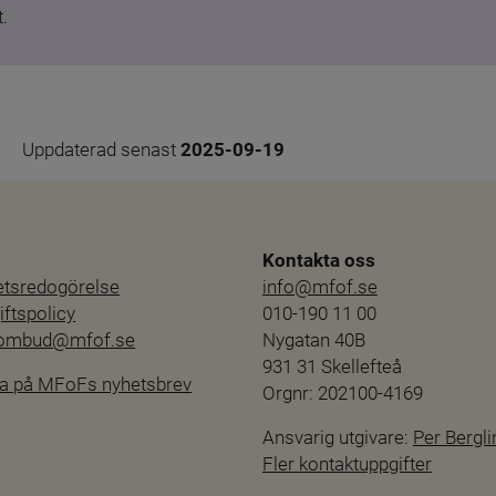
.
Uppdaterad senast 
2025-09-19
Kontakta oss
hetsredogörelse
info@mfof.se
ftspolicy
010-190 11 00
sombud@mfof.se
Nygatan 40B
931 31 Skellefteå
a på MFoFs nyhetsbrev
Orgnr: 202100-4169
Ansvarig utgivare: 
Per Bergli
Fler kontaktuppgifter