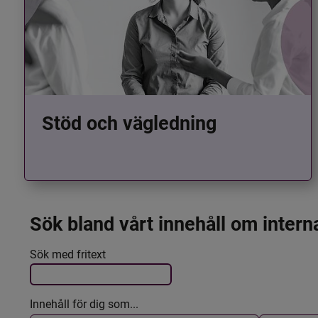
Stöd och vägledning
Sök bland vårt innehåll om intern
Det här formuläret postas automatiskt
Filtrera resultatet
Sök med fritext
Innehåll för dig som...