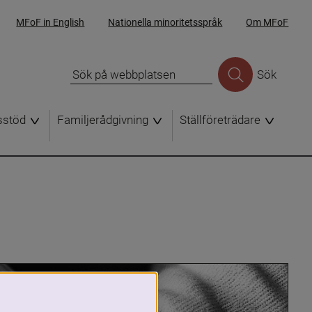
MFoF in English
Nationella minoritetsspråk
Om MFoF
Sök
sstöd
Familjerådgivning
Ställföreträdare