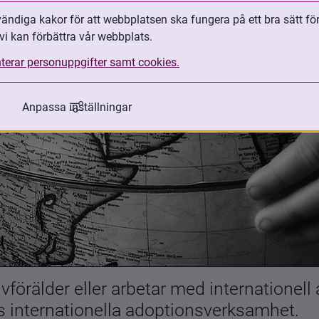
ndiga kakor för att webbplatsen ska fungera på ett bra sätt fö
vi kan förbättra vår webbplats.
terar personuppgifter samt cookies.
Anpassa inställningar
förälder eller arbetar med internationell
es internationella adoptionsverksamhet.