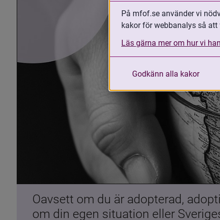
På mfof.se använder vi nödvä
kakor för webbanalys så att 
Läs gärna mer om hur vi han
Godkänn alla kakor
Oavsett om du är adopterad, adoptiv
om din egen situation eller Sverig