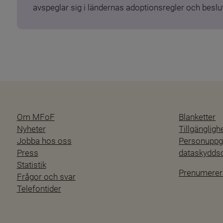
avspeglar sig i ländernas adoptionsregler och beslut
Om MFoF
Blanketter
Nyheter
Tillgänglig
Jobba hos oss
Personuppgi
Press
dataskydd
Statistik
Prenumerer
Frågor och svar
Telefontider