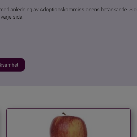
n med anledning av Adoptionskommissionens betänkande. Sido
varje sida.
erksamhet