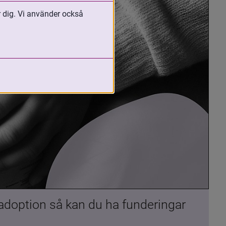
r dig. Vi använder också
 adoption så kan du ha funderingar 