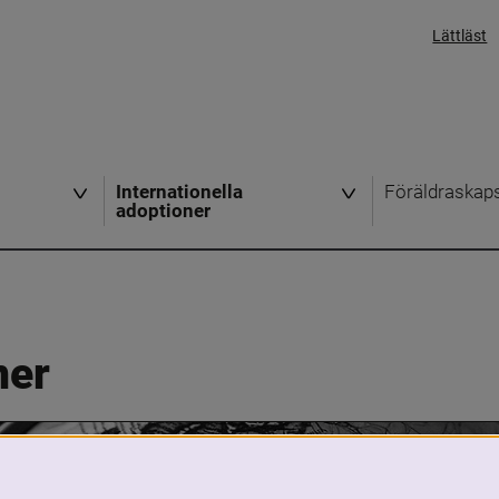
Lättläst
Internationella
Föräldraskap
adoptioner
ner