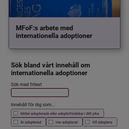
MFoF:s arbete med
internationella adoptioner
Sök bland vårt innehåll om 
internationella adoptioner
Det här formuläret postas automatiskt
Sök med fritext
Filtrera resultatet
Innehåll för dig som...
Möter adopterade eller adoptivföräldrar i ditt yrke
Är adopterad
Har adopterat
Vill adoptera