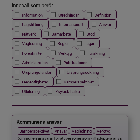
Innehåll som berör...
Information
Utredningar
Definition
Lagstiftning
Internationellt
Ansvar
Nätverk
Samarbete
Stöd
Vägledning
Regler
Lagar
Föreskrifter
Verktyg
Forskning
Administration
Publikationer
Ursprungsländer
Ursprungssökning
Oegentligheter
Barnperspektivet
Utbildning
Psykisk hälsa
Kommunens ansvar
Barnperspektivet
Ansvar
Vägledning
Verktyg
Kommunen ansvarar för att personer som vill adoptera är väl