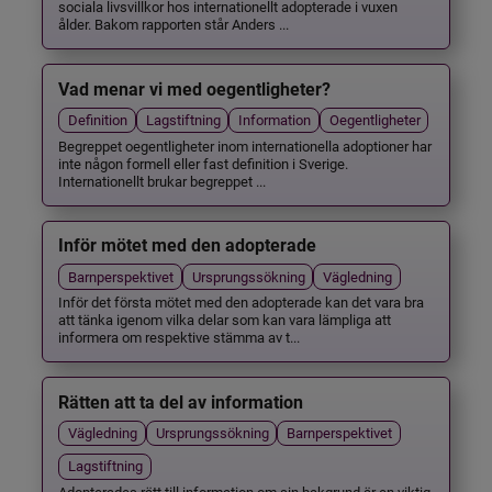
sociala livsvillkor hos internationellt adopterade i vuxen
ålder. Bakom rapporten står Anders ...
Vad menar vi med oegentligheter?
Definition
Lagstiftning
Information
Oegentligheter
Begreppet oegentligheter inom internationella adoptioner har
inte någon formell eller fast definition i Sverige.
Internationellt brukar begreppet ...
Inför mötet med den adopterade
Barnperspektivet
Ursprungssökning
Vägledning
Inför det första mötet med den adopterade kan det vara bra
att tänka igenom vilka delar som kan vara lämpliga att
informera om respektive stämma av t...
Rätten att ta del av information
Vägledning
Ursprungssökning
Barnperspektivet
Lagstiftning
Adopterades rätt till information om sin bakgrund är en viktig