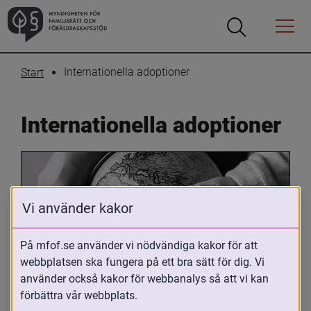
Öppna
Öppna
Menyn
sökrutan
Internationella adoptioner
Start
Internationella adoptioner
Vi använder kakor
På mfof.se använder vi nödvändiga kakor för att
webbplatsen ska fungera på ett bra sätt för dig. Vi
Oavsett om du är adopterad, 
använder också kakor för webbanalys så att vi kan
adoptivförälder eller arbetar med 
förbättra vår webbplats.
internationell adoption så kan du ha 