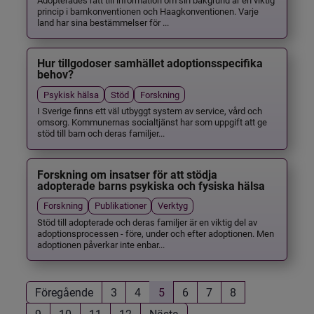
princip i barnkonventionen och Haagkonventionen. Varje
land har sina bestämmelser för ...
Hur tillgodoser samhället adoptionsspecifika
behov?
Psykisk hälsa
Stöd
Forskning
I Sverige finns ett väl utbyggt system av service, vård och
omsorg. Kommunernas socialtjänst har som uppgift att ge
stöd till barn och deras familjer...
Forskning om insatser för att stödja
adopterade barns psykiska och fysiska hälsa
Forskning
Publikationer
Verktyg
Stöd till adopterade och deras familjer är en viktig del av
adoptionsprocessen - före, under och efter adoptionen. Men
adoptionen påverkar inte enbar...
Föregående
3
4
5
6
7
8
9
10
11
12
Nästa