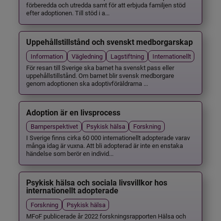
förberedda och utredda samt för att erbjuda familjen stöd
efter adoptionen. Till stöd i a...
Uppehållstillstånd och svenskt medborgarskap
Information
Vägledning
Lagstiftning
Internationellt
För resan till Sverige ska barnet ha svenskt pass eller
uppehållstillstånd. Om barnet blir svensk medborgare
genom adoptionen ska adoptivföräldrarna ...
Adoption är en livsprocess
Barnperspektivet
Psykisk hälsa
Forskning
I Sverige finns cirka 60 000 internationellt adopterade varav
många idag är vuxna. Att bli adopterad är inte en enstaka
händelse som berör en individ...
Psykisk hälsa och sociala livsvillkor hos
internationellt adopterade
Forskning
Psykisk hälsa
MFoF publicerade år 2022 forskningsrapporten Hälsa och