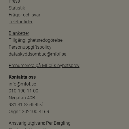
Press
Statistik
Frågor och svar
Telefontider
Blanketter
Tillgänglighetsredogörelse
Personuppgiftspolicy
dataskyddsombud@mfof.se
Prenumerera på MFoFs nyhetsbrev
Kontakta oss
info@mfof.se
010-190 11 00
Nygatan 40B
931 31 Skellefteå
Orgnr: 202100-4169
Ansvarig utgivare: 
Per Bergling