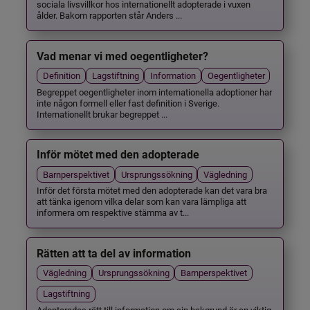
sociala livsvillkor hos internationellt adopterade i vuxen
ålder. Bakom rapporten står Anders ...
Vad menar vi med oegentligheter?
Definition
Lagstiftning
Information
Oegentligheter
Begreppet oegentligheter inom internationella adoptioner har
inte någon formell eller fast definition i Sverige.
Internationellt brukar begreppet ...
Inför mötet med den adopterade
Barnperspektivet
Ursprungssökning
Vägledning
Inför det första mötet med den adopterade kan det vara bra
att tänka igenom vilka delar som kan vara lämpliga att
informera om respektive stämma av t...
Rätten att ta del av information
Vägledning
Ursprungssökning
Barnperspektivet
Lagstiftning
Adopterades rätt till information om sin bakgrund är en viktig