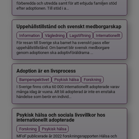
förberedda och utredda samt för att erbjuda familjen stöd
efter adoptionen. Till stöd i a...
Uppehållstillstånd och svenskt medborgarskap
Information
Vägledning
Lagstiftning
Internationellt
För resan till Sverige ska barnet ha svenskt pass eller
uppehållstillstånd. Om barnet blir svensk medborgare
genom adoptionen ska adoptivföräldrarna ...
Adoption är en livsprocess
Barnperspektivet
Psykisk hälsa
Forskning
I Sverige finns cirka 60 000 internationellt adopterade varav
många idag är vuxna. Att bli adopterad är inte en enstaka
händelse som berör en individ...
Psykisk hälsa och sociala livsvillkor hos
internationellt adopterade
Forskning
Psykisk hälsa
MFoF publicerade år 2022 forskningsrapporten Hälsa och