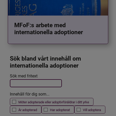
MFoF:s arbete med
internationella adoptioner
Sök bland vårt innehåll om 
internationella adoptioner
Det här formuläret postas automatiskt
Sök med fritext
Filtrera resultatet
Innehåll för dig som...
Möter adopterade eller adoptivföräldrar i ditt yrke
Är adopterad
Har adopterat
Vill adoptera