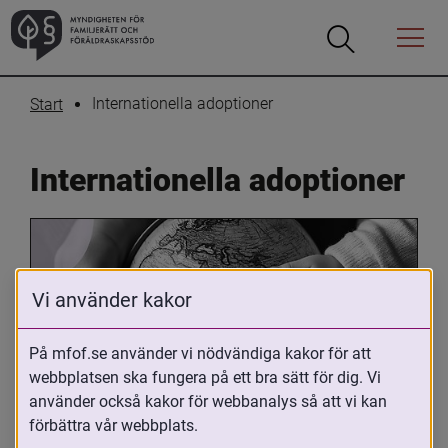
Öppna
Öppna
Menyn
sökrutan
Internationella adoptioner
Start
Internationella adoptioner
Vi använder kakor
På mfof.se använder vi nödvändiga kakor för att
webbplatsen ska fungera på ett bra sätt för dig. Vi
Oavsett om du är adopterad, 
använder också kakor för webbanalys så att vi kan
adoptivförälder eller arbetar med 
förbättra vår webbplats.
internationell adoption så kan du ha 