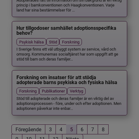
princip i barnkonventionen och Haagkonventionen. Varje
land har sina bestämmelser för ...
Hur tillgodoser samhället adoptionsspecifika
behov?
Psykisk hälsa
Stöd
Forskning
I Sverige finns ett väl utbyggt system av service, vård och
omsorg. Kommunernas socialtjänst har som uppgift att ge
stöd till barn och deras familjer...
Forskning om insatser för att stödja
adopterade barns psykiska och fysiska hälsa
Forskning
Publikationer
Verktyg
Stöd till adopterade och deras familjer är en viktig del av
adoptionsprocessen - före, under och efter adoptionen. Men
adoptionen påverkar inte enbar...
Föregående
3
4
5
6
7
8
9
10
11
12
Nästa