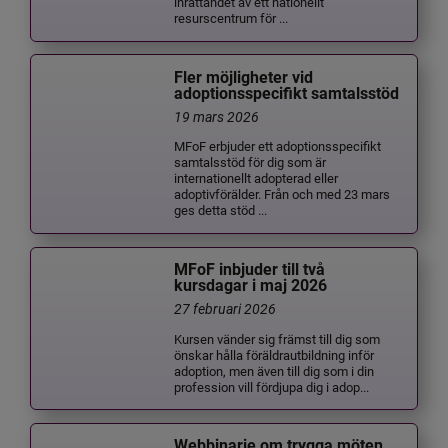
inrättandet av ett nationellt
resurscentrum för ...
Fler möjligheter vid
adoptionsspecifikt samtalsstöd
19 mars 2026
MFoF erbjuder ett adoptionsspecifikt
samtalsstöd för dig som är
internationellt adopterad eller
adoptivförälder. Från och med 23 mars
ges detta stöd ...
MFoF inbjuder till två
kursdagar i maj 2026
27 februari 2026
Kursen vänder sig främst till dig som
önskar hålla föräldrautbildning inför
adoption, men även till dig som i din
profession vill fördjupa dig i adop...
Webbinarie om trygga möten