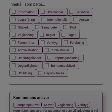
Innehåll som berör...
Information
Utredningar
Definition
Lagstiftning
Internationellt
Ansvar
Nätverk
Samarbete
Stöd
Vägledning
Regler
Lagar
Föreskrifter
Verktyg
Forskning
Administration
Publikationer
Ursprungsländer
Ursprungssökning
Oegentligheter
Barnperspektivet
Utbildning
Psykisk hälsa
Kommunens ansvar
Barnperspektivet
Ansvar
Vägledning
Verktyg
Kommunen ansvarar för att personer som vill adoptera är väl