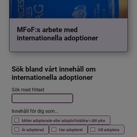
MFoF:s arbete med
internationella adoptioner
Sök bland vårt innehåll om 
internationella adoptioner
Det här formuläret postas automatiskt
Sök med fritext
Filtrera resultatet
Innehåll för dig som...
Möter adopterade eller adoptivföräldrar i ditt yrke
Är adopterad
Har adopterat
Vill adoptera