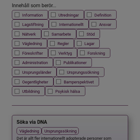
Innehåll som berör...
Information
Utredningar
Definition
Lagstiftning
Internationellt
Ansvar
Nätverk
Samarbete
Stöd
Vägledning
Regler
Lagar
Föreskrifter
Verktyg
Forskning
Administration
Publikationer
Ursprungsländer
Ursprungssökning
Oegentligheter
Barnperspektivet
Utbildning
Psykisk hälsa
Söka via DNA
Vägledning
Ursprungssökning
Det är allt fler internationellt adopterade personer som