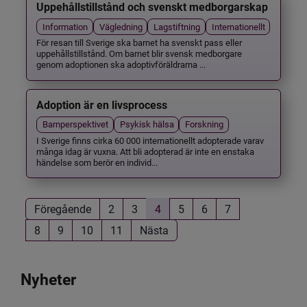
Uppehållstillstånd och svenskt medborgarskap
Information
Vägledning
Lagstiftning
Internationellt
För resan till Sverige ska barnet ha svenskt pass eller
uppehållstillstånd. Om barnet blir svensk medborgare
genom adoptionen ska adoptivföräldrarna ...
Adoption är en livsprocess
Barnperspektivet
Psykisk hälsa
Forskning
I Sverige finns cirka 60 000 internationellt adopterade varav
många idag är vuxna. Att bli adopterad är inte en enstaka
händelse som berör en individ...
Föregående
2
3
4
5
6
7
8
9
10
11
Nästa
Nyheter