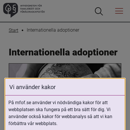
Öppna
Öppna
Menyn
sökrutan
Internationella adoptioner
Start
Internationella adoptioner
Vi använder kakor
På mfof.se använder vi nödvändiga kakor för att
webbplatsen ska fungera på ett bra sätt för dig. Vi
Oavsett om du är adopterad, 
använder också kakor för webbanalys så att vi kan
adoptivförälder eller arbetar med 
förbättra vår webbplats.
internationell adoption så kan du ha 