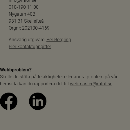
info@mfof.se
010-190 11 00
Nygatan 40B
931 31 Skellefteå
Orgnr: 202100-4169
Ansvarig utgivare: 
Per Bergling
Fler kontaktuppgifter
Webbproblem?
Skulle du stöta på felaktigheter eller andra problem på vår 
hemsida kan du rapportera det till 
webmaster@mfof.se