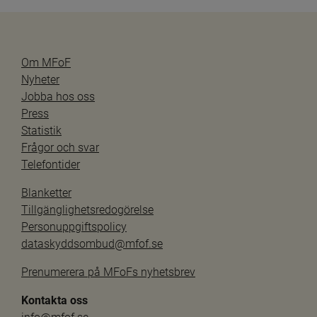
Om MFoF
Nyheter
Jobba hos oss
Press
Statistik
Frågor och svar
Telefontider
Blanketter
Tillgänglighetsredogörelse
Personuppgiftspolicy
dataskyddsombud@mfof.se
Prenumerera på MFoFs nyhetsbrev
Kontakta oss