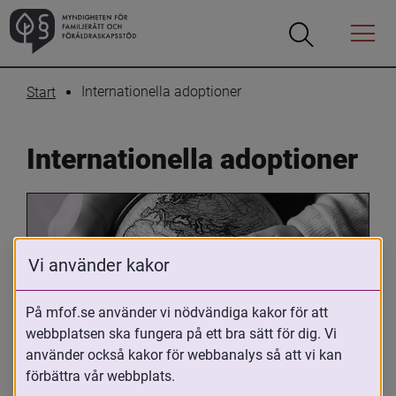
Öppna
Öppna
Menyn
sökrutan
Internationella adoptioner
Start
Internationella adoptioner
Vi använder kakor
På mfof.se använder vi nödvändiga kakor för att
webbplatsen ska fungera på ett bra sätt för dig. Vi
Oavsett om du är adopterad, 
använder också kakor för webbanalys så att vi kan
adoptivförälder eller arbetar med 
förbättra vår webbplats.
internationell adoption så kan du ha 