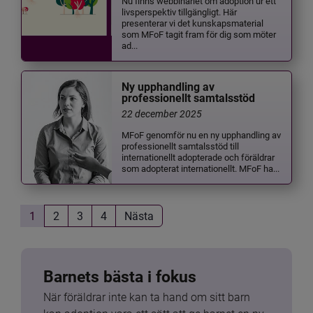
Nu finns webbinariet om adoption ur ett
livsperspektiv tillgängligt. Här
presenterar vi det kunskapsmaterial
som MFoF tagit fram för dig som möter
ad...
Ny upphandling av
professionellt samtalsstöd
22 december 2025
MFoF genomför nu en ny upphandling av
professionellt samtalsstöd till
internationellt adopterade och föräldrar
som adopterat internationellt. MFoF ha...
1
2
3
4
Nästa
Barnets bästa i fokus
När föräldrar inte kan ta hand om sitt barn 