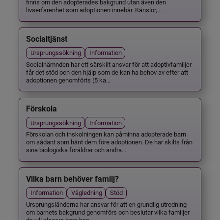
finns om den adopterades bakgrund utan även den
livserfarenhet som adoptionen innebär. Känslor,...
Socialtjänst
Ursprungssökning
Information
Socialnämnden har ett särskilt ansvar för att adoptivfamiljer
får det stöd och den hjälp som de kan ha behov av efter att
adoptionen genomförts (5 ka...
Förskola
Ursprungssökning
Information
Förskolan och inskolningen kan påminna adopterade barn
om sådant som hänt dem före adoptionen. De har skilts från
sina biologiska föräldrar och andra...
Vilka barn behöver familj?
Information
Vägledning
Stöd
Ursprungsländerna har ansvar för att en grundlig utredning
om barnets bakgrund genomförs och beslutar vilka familjer
de vill placera barn hos.