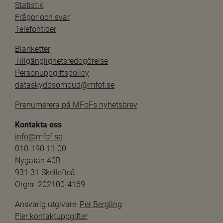
Statistik
Frågor och svar
Telefontider
Blanketter
Tillgänglighetsredogörelse
Personuppgiftspolicy
dataskyddsombud@mfof.se
Prenumerera på MFoFs nyhetsbrev
Kontakta oss
info@mfof.se
010-190 11 00
Nygatan 40B
931 31 Skellefteå
Orgnr: 202100-4169
Ansvarig utgivare: 
Per Bergling
Fler kontaktuppgifter