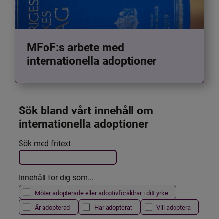
MFoF:s arbete med
internationella adoptioner
Sök bland vårt innehåll om 
internationella adoptioner
Det här formuläret postas automatiskt
Sök med fritext
Filtrera resultatet
Innehåll för dig som...
Möter adopterade eller adoptivföräldrar i ditt yrke
Är adopterad
Har adopterat
Vill adoptera