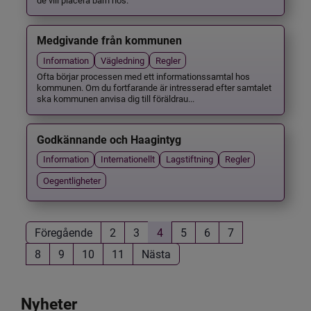
Medgivande från kommunen
Information
Vägledning
Regler
Ofta börjar processen med ett informationssamtal hos
kommunen. Om du fortfarande är intresserad efter samtalet
ska kommunen anvisa dig till föräldrau...
Godkännande och Haagintyg
Information
Internationellt
Lagstiftning
Regler
Oegentligheter
Föregående
2
3
4
5
6
7
8
9
10
11
Nästa
Nyheter