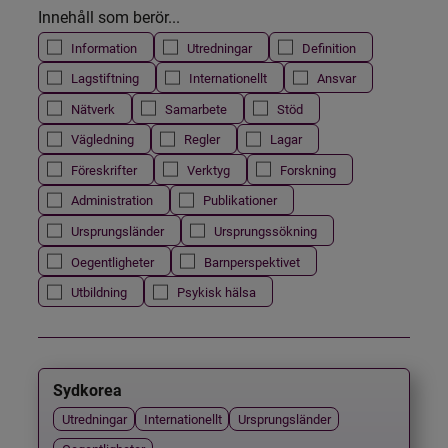
Innehåll som berör...
Information
Utredningar
Definition
Lagstiftning
Internationellt
Ansvar
Nätverk
Samarbete
Stöd
Vägledning
Regler
Lagar
Föreskrifter
Verktyg
Forskning
Administration
Publikationer
Ursprungsländer
Ursprungssökning
Oegentligheter
Barnperspektivet
Utbildning
Psykisk hälsa
Sydkorea
Utredningar
Internationellt
Ursprungsländer