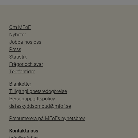
Om MFoF
Nyheter
Jobba hos oss
Press
Statistik
Frågor och svar
Telefontider
Blanketter
Tillgänglighetsredogörelse
Personuppgiftspolicy
dataskyddsombud@mfof.se
Prenumerera på MFoFs nyhetsbrev
Kontakta oss