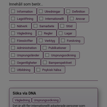
Innehåll som berör...
Information
Utredningar
Definition
Lagstiftning
Internationellt
Ansvar
Nätverk
Samarbete
Stöd
Vägledning
Regler
Lagar
Föreskrifter
Verktyg
Forskning
Administration
Publikationer
Ursprungsländer
Ursprungssökning
Oegentligheter
Barnperspektivet
Utbildning
Psykisk hälsa
Söka via DNA
Vägledning
Ursprungssökning
Det är allt fler internationellt adopterade personer som