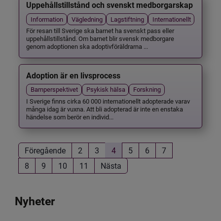
Uppehållstillstånd och svenskt medborgarskap
Information
Vägledning
Lagstiftning
Internationellt
För resan till Sverige ska barnet ha svenskt pass eller
uppehållstillstånd. Om barnet blir svensk medborgare
genom adoptionen ska adoptivföräldrarna ...
Adoption är en livsprocess
Barnperspektivet
Psykisk hälsa
Forskning
I Sverige finns cirka 60 000 internationellt adopterade varav
många idag är vuxna. Att bli adopterad är inte en enstaka
händelse som berör en individ...
Föregående
2
3
4
5
6
7
8
9
10
11
Nästa
Nyheter