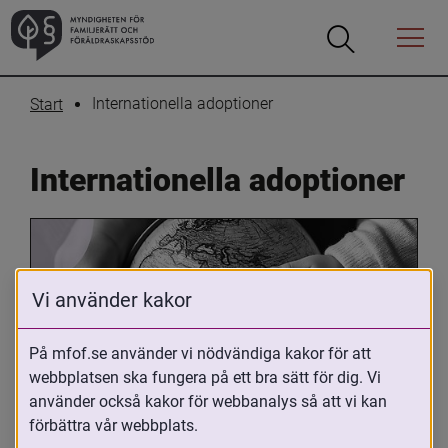
Öppna
Öppna
Menyn
sökrutan
Internationella adoptioner
Start
Internationella adoptioner
Vi använder kakor
På mfof.se använder vi nödvändiga kakor för att
webbplatsen ska fungera på ett bra sätt för dig. Vi
Oavsett om du är adopterad, 
använder också kakor för webbanalys så att vi kan
adoptivförälder eller arbetar med 
förbättra vår webbplats.
internationell adoption så kan du ha 