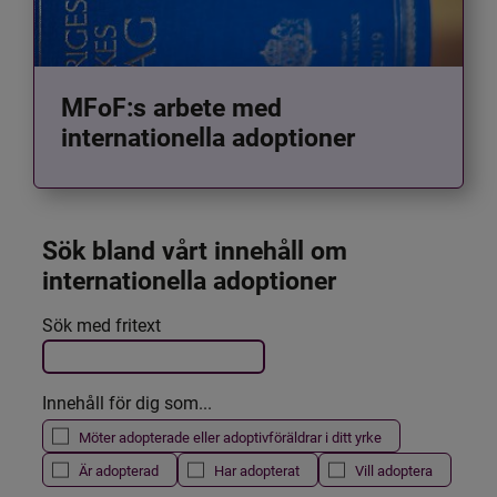
MFoF:s arbete med
internationella adoptioner
Sök bland vårt innehåll om 
internationella adoptioner
Det här formuläret postas automatiskt
Sök med fritext
Filtrera resultatet
Innehåll för dig som...
Möter adopterade eller adoptivföräldrar i ditt yrke
Är adopterad
Har adopterat
Vill adoptera