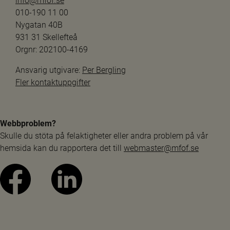
info@mfof.se
010-190 11 00
Nygatan 40B
931 31 Skellefteå
Orgnr: 202100-4169
Ansvarig utgivare: 
Per Bergling
Fler kontaktuppgifter
Webbproblem?
Skulle du stöta på felaktigheter eller andra problem på vår 
hemsida kan du rapportera det till 
webmaster@mfof.se