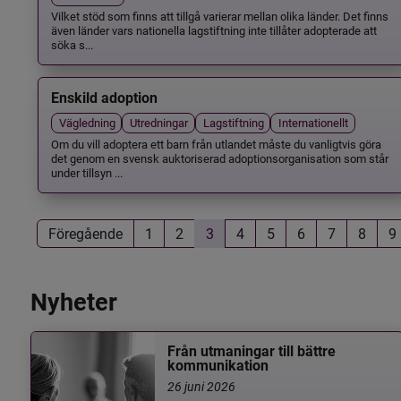
Vilket stöd som finns att tillgå varierar mellan olika länder. Det finns
även länder vars nationella lagstiftning inte tillåter adopterade att
söka s...
Enskild adoption
Vägledning
Utredningar
Lagstiftning
Internationellt
Om du vill adoptera ett barn från utlandet måste du vanligtvis göra
det genom en svensk auktoriserad adoptionsorganisation som står
under tillsyn ...
Föregående
1
2
3
4
5
6
7
8
9
Nyheter
Från utmaningar till bättre
kommunikation
26 juni 2026