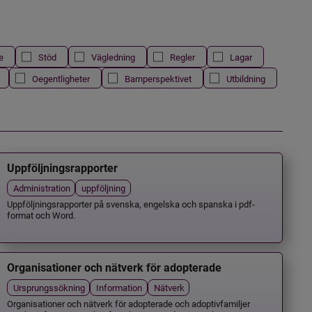
e
Stöd
Vägledning
Regler
Lagar
Oegentligheter
Barnperspektivet
Utbildning
Uppföljningsrapporter
Administration
uppföljning
Uppföljningsrapporter på svenska, engelska och spanska i pdf-
format och Word.
Organisationer och nätverk för adopterade
Ursprungssökning
Information
Nätverk
Organisationer och nätverk för adopterade och adoptivfamiljer