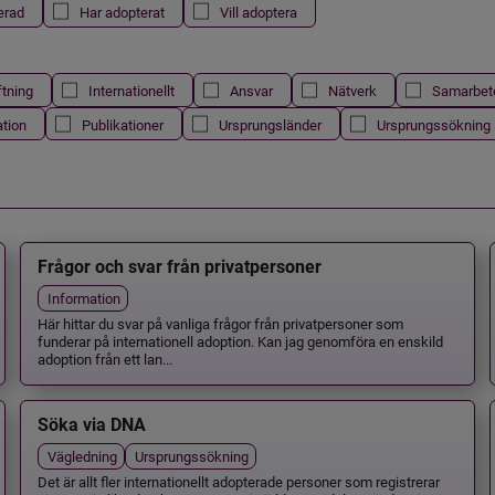
erad
Har adopterat
Vill adoptera
ftning
Internationellt
Ansvar
Nätverk
Samarbet
ation
Publikationer
Ursprungsländer
Ursprungssökning
Frågor och svar från privatpersoner
Information
Här hittar du svar på vanliga frågor från privatpersoner som
funderar på internationell adoption. Kan jag genomföra en enskild
adoption från ett lan...
Söka via DNA
Vägledning
Ursprungssökning
Det är allt fler internationellt adopterade personer som registrerar