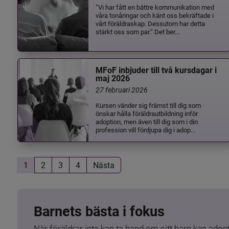
”Vi har fått en bättre kommunikation med
våra tonåringar och känt oss bekräftade i
vårt föräldraskap. Dessutom har detta
stärkt oss som par.” Det ber...
MFoF inbjuder till två kursdagar i
maj 2026
27 februari 2026
Kursen vänder sig främst till dig som
önskar hålla föräldrautbildning inför
adoption, men även till dig som i din
profession vill fördjupa dig i adop...
1
2
3
4
Nästa
Barnets bästa i fokus
När föräldrar inte kan ta hand om sitt barn kan adopt