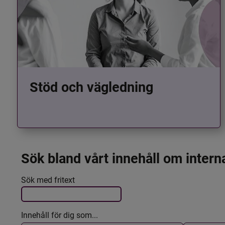
Stöd och vägledning
Sök bland vårt innehåll om intern
Det här formuläret postas automatiskt
Filtrera resultatet
Sök med fritext
Innehåll för dig som...