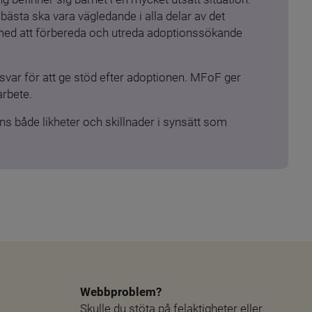
ästa ska vara vägledande i alla delar av det 
 med att förbereda och utreda adoptionssökande 
ar för att ge stöd efter adoptionen. MFoF ger 
arbete.
s både likheter och skillnader i synsätt som 
Webbproblem?
Skulle du stöta på felaktigheter eller 