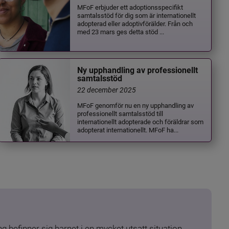
MFoF erbjuder ett adoptionsspecifikt
samtalsstöd för dig som är internationellt
adopterad eller adoptivförälder. Från och
med 23 mars ges detta stöd ...
Ny upphandling av professionellt
samtalsstöd
22 december 2025
MFoF genomför nu en ny upphandling av
professionellt samtalsstöd till
internationellt adopterade och föräldrar som
adopterat internationellt. MFoF ha...
 befinner sig barnet i en mycket utsatt situation. 