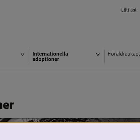
Lättläst
Internationella
Föräldraskap
adoptioner
ner