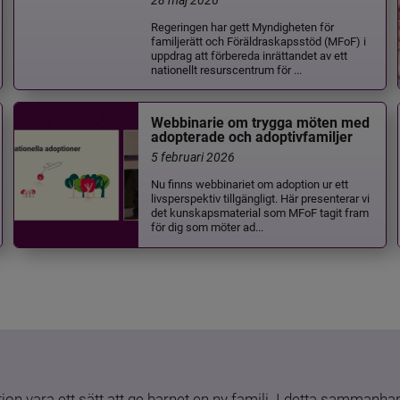
Regeringen har gett Myndigheten för
familjerätt och Föräldraskapsstöd (MFoF) i
uppdrag att förbereda inrättandet av ett
nationellt resurscentrum för ...
Webbinarie om trygga möten med
adopterade och adoptivfamiljer
5 februari 2026
Nu finns webbinariet om adoption ur ett
livsperspektiv tillgängligt. Här presenterar vi
det kunskapsmaterial som MFoF tagit fram
för dig som möter ad...
ion vara ett sätt att ge barnet en ny familj. I detta sammanhang