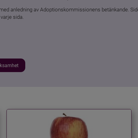
n med anledning av Adoptionskommissionens betänkande. Sido
varje sida.
erksamhet