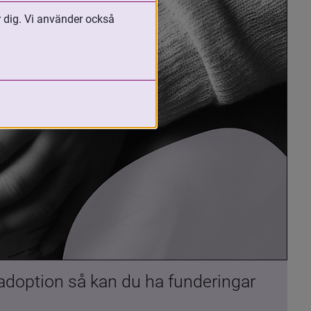
r dig. Vi använder också
 adoption så kan du ha funderingar 