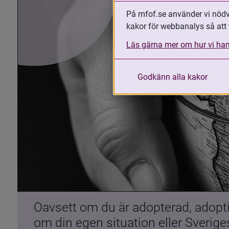
På mfof.se använder vi nödvä
kakor för webbanalys så att 
Läs gärna mer om hur vi han
Godkänn alla kakor
Oavsett om du är adopterad, adoptiv
om din egen situation eller Sverig