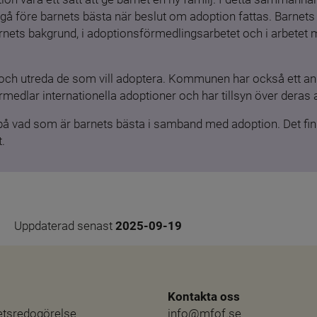
gå före barnets bästa när beslut om adoption fattas. Barnets b
barnets bakgrund, i adoptionsförmedlingsarbetet och i arbetet
och utreda de som vill adoptera. Kommunen har också ett ansv
medlar internationella adoptioner och har tillsyn över deras 
 på vad som är barnets bästa i samband med adoption. Det finn
.
Uppdaterad senast 
2025-09-19
Kontakta oss
hetsredogörelse
info@mfof.se