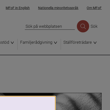
MFoF in English
Nationella minoritetsspråk
Om MFoF
Sök
sstöd
Familjerådgivning
Ställföreträdare