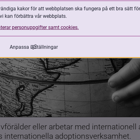
ndiga kakor för att webbplatsen ska fungera på ett bra sätt fö
vi kan förbättra vår webbplats.
terar personuppgifter samt cookies.
Anpassa inställningar
förälder eller arbetar med internationell
es internationella adoptionsverksamhet.