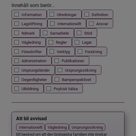
Innehåll som berör...
Information
Utredningar
Definition
Lagstiftning
Internationellt
Ansvar
Nätverk
Samarbete
Stöd
Vägledning
Regler
Lagar
Föreskrifter
Verktyg
Forskning
Administration
Publikationer
Ursprungsländer
Ursprungssökning
Oegentligheter
Barnperspektivet
Utbildning
Psykisk hälsa
Att bli avvisad
Internationellt
Vägledning
Ursprungssökning
Ett besked om att den biologiska familjen inte önskar