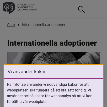
Öppna
Öppna
Menyn
sökrutan
Internationella adoptioner
Start
Internationella adoptioner
Vi använder kakor
På mfof.se använder vi nödvändiga kakor för att
webbplatsen ska fungera på ett bra sätt för dig. Vi
Oavsett om du är adopterad, 
använder också kakor för webbanalys så att vi kan
adoptivförälder eller arbetar med 
förbättra vår webbplats.
internationell adoption så kan du ha 