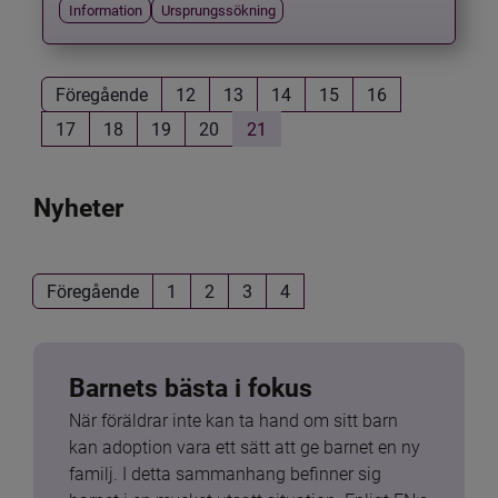
Information
Ursprungssökning
Föregående
12
13
14
15
16
17
18
19
20
21
Nyheter
Föregående
1
2
3
4
Barnets bästa i fokus
När föräldrar inte kan ta hand om sitt barn 
kan adoption vara ett sätt att ge barnet en ny 
familj. I detta sammanhang befinner sig 