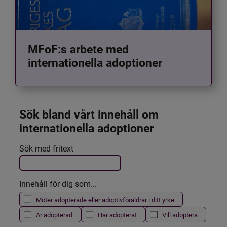
MFoF:s arbete med
internationella adoptioner
Sök bland vårt innehåll om 
internationella adoptioner
Det här formuläret postas automatiskt
Sök med fritext
Filtrera resultatet
Innehåll för dig som...
Möter adopterade eller adoptivföräldrar i ditt yrke
Är adopterad
Har adopterat
Vill adoptera