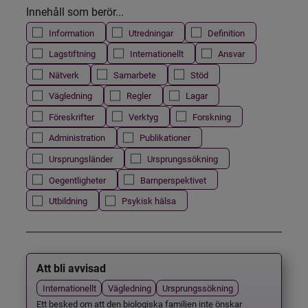
Innehåll som berör...
Information
Utredningar
Definition
Lagstiftning
Internationellt
Ansvar
Nätverk
Samarbete
Stöd
Vägledning
Regler
Lagar
Föreskrifter
Verktyg
Forskning
Administration
Publikationer
Ursprungsländer
Ursprungssökning
Oegentligheter
Barnperspektivet
Utbildning
Psykisk hälsa
Att bli avvisad
Internationellt
Vägledning
Ursprungssökning
Ett besked om att den biologiska familjen inte önskar