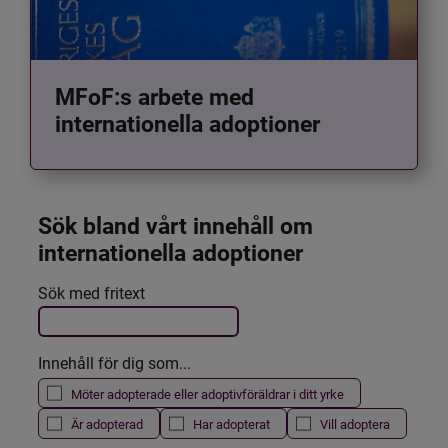
MFoF:s arbete med
internationella adoptioner
Sök bland vårt innehåll om 
internationella adoptioner
Det här formuläret postas automatiskt
Sök med fritext
Filtrera resultatet
Innehåll för dig som...
Möter adopterade eller adoptivföräldrar i ditt yrke
Är adopterad
Har adopterat
Vill adoptera