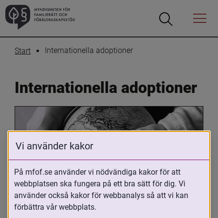
Öppna
Öppna
Menyn
sökrutan
Internationella adoptioner
Start
Internationella adoptioner
Vi använder kakor
På mfof.se använder vi nödvändiga kakor för att
webbplatsen ska fungera på ett bra sätt för dig. Vi
Oavsett om du är adopterad, 
använder också kakor för webbanalys så att vi kan
adoptivförälder eller arbetar med 
förbättra vår webbplats.
internationell adoption så kan du ha 