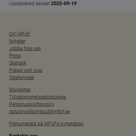
Uppdaterad senast 
2025-09-19
Om MFoF
Nyheter
Jobba hos oss
Press
Statistik
Frågor och svar
Telefontider
Blanketter
Tillgänglighetsredogörelse
Personuppgiftspolicy
dataskyddsombud@mfof.se
Prenumerera på MFoFs nyhetsbrev
Kontakta oss