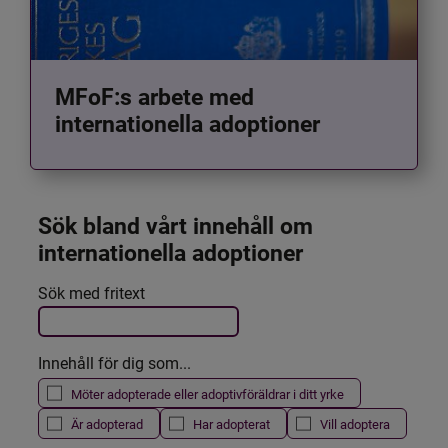
MFoF:s arbete med
internationella adoptioner
Sök bland vårt innehåll om 
internationella adoptioner
Det här formuläret postas automatiskt
Sök med fritext
Filtrera resultatet
Innehåll för dig som...
Möter adopterade eller adoptivföräldrar i ditt yrke
Är adopterad
Har adopterat
Vill adoptera