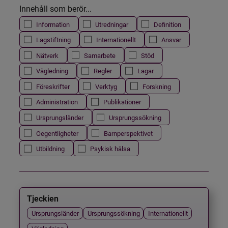
Innehåll som berör...
Information
Utredningar
Definition
Lagstiftning
Internationellt
Ansvar
Nätverk
Samarbete
Stöd
Vägledning
Regler
Lagar
Föreskrifter
Verktyg
Forskning
Administration
Publikationer
Ursprungsländer
Ursprungssökning
Oegentligheter
Barnperspektivet
Utbildning
Psykisk hälsa
Tjeckien
Ursprungsländer
Ursprungssökning
Internationellt