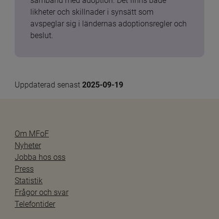
samband med adoption. Det finns både 
likheter och skillnader i synsätt som 
avspeglar sig i ländernas adoptionsregler och 
beslut.
Uppdaterad senast 
2025-09-19
Om MFoF
Nyheter
Jobba hos oss
Press
Statistik
Frågor och svar
Telefontider