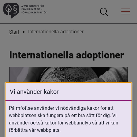
Öppna
Öppna
Menyn
sökrutan
Internationella adoptioner
Start
Internationella adoptioner
Vi använder kakor
På mfof.se använder vi nödvändiga kakor för att
webbplatsen ska fungera på ett bra sätt för dig. Vi
Oavsett om du är adopterad, 
använder också kakor för webbanalys så att vi kan
adoptivförälder eller arbetar med 
förbättra vår webbplats.
internationell adoption så kan du ha 