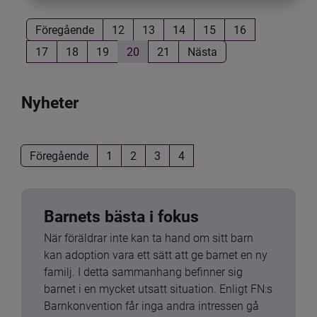
Föregående
12
13
14
15
16
17
18
19
20
21
Nästa
Nyheter
Föregående
1
2
3
4
Barnets bästa i fokus
När föräldrar inte kan ta hand om sitt barn 
kan adoption vara ett sätt att ge barnet en ny 
familj. I detta sammanhang befinner sig 
barnet i en mycket utsatt situation. Enligt FN:s 
Barnkonvention får inga andra intressen gå 