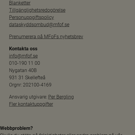
Blanketter
Tillgänglighetsredogörelse
Personuppgiftspolicy
dataskyddsombud@mfof.se
Prenumerera på MFoFs nyhetsbrev
Kontakta oss
info@mfof.se
010-190 11 00
Nygatan 40B
931 31 Skellefteå
Orgnr: 202100-4169
Ansvarig utgivare: 
Per Bergling
Fler kontaktuppgifter
Webbproblem?