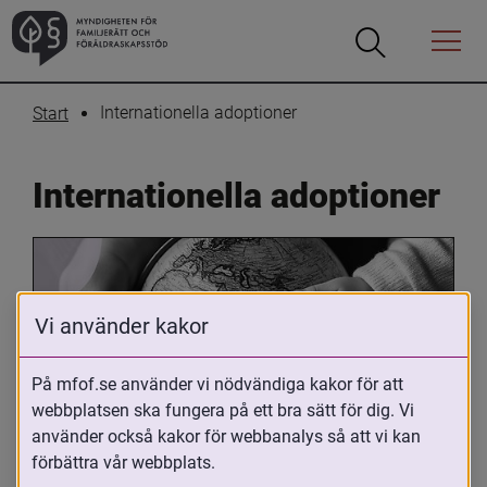
Öppna
Öppna
Menyn
sökrutan
Internationella adoptioner
Start
Internationella adoptioner
Vi använder kakor
På mfof.se använder vi nödvändiga kakor för att
webbplatsen ska fungera på ett bra sätt för dig. Vi
Oavsett om du är adopterad, 
använder också kakor för webbanalys så att vi kan
adoptivförälder eller arbetar med 
förbättra vår webbplats.
internationell adoption så kan du ha 