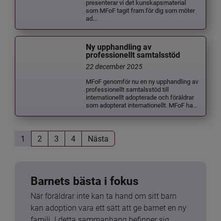
presenterar vi det kunskapsmaterial
som MFoF tagit fram för dig som möter
ad...
Ny upphandling av
professionellt samtalsstöd
22 december 2025
MFoF genomför nu en ny upphandling av
professionellt samtalsstöd till
internationellt adopterade och föräldrar
som adopterat internationellt. MFoF ha...
1
2
3
4
Nästa
Barnets bästa i fokus
När föräldrar inte kan ta hand om sitt barn 
kan adoption vara ett sätt att ge barnet en ny 
familj. I detta sammanhang befinner sig 