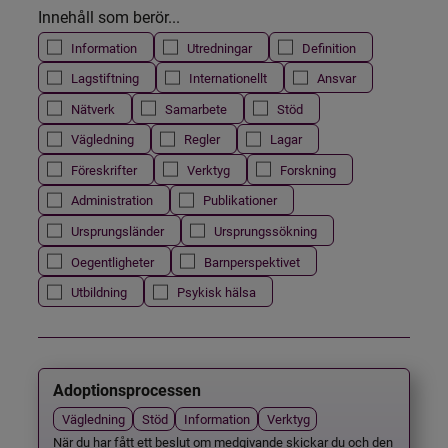
Innehåll som berör...
Information
Utredningar
Definition
Lagstiftning
Internationellt
Ansvar
Nätverk
Samarbete
Stöd
Vägledning
Regler
Lagar
Föreskrifter
Verktyg
Forskning
Administration
Publikationer
Ursprungsländer
Ursprungssökning
Oegentligheter
Barnperspektivet
Utbildning
Psykisk hälsa
Adoptionsprocessen
Vägledning
Stöd
Information
Verktyg
När du har fått ett beslut om medgivande skickar du och den