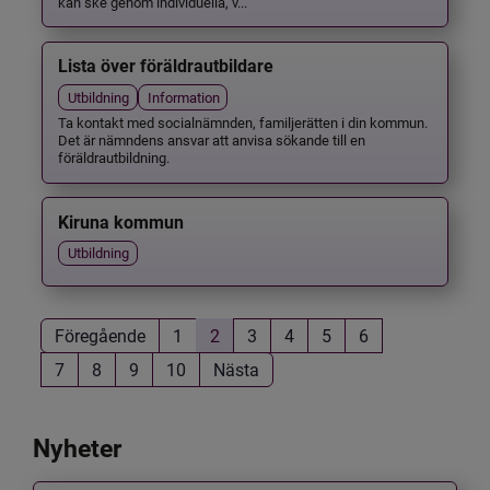
kan ske genom individuella, v...
Lista över föräldrautbildare
Utbildning
Information
Ta kontakt med socialnämnden, familjerätten i din kommun.
Det är nämndens ansvar att anvisa sökande till en
föräldrautbildning.
Kiruna kommun
Utbildning
Föregående
1
2
3
4
5
6
7
8
9
10
Nästa
Nyheter