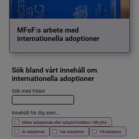
MFoF:s arbete med
internationella adoptioner
Sök bland vårt innehåll om 
internationella adoptioner
Det här formuläret postas automatiskt
Sök med fritext
Filtrera resultatet
Innehåll för dig som...
Möter adopterade eller adoptivföräldrar i ditt yrke
Är adopterad
Har adopterat
Vill adoptera