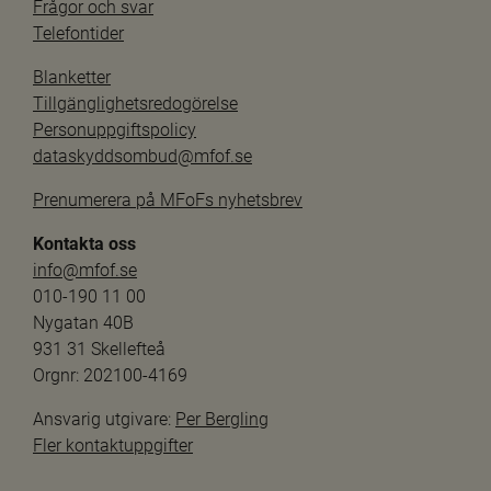
Frågor och svar
Telefontider
Blanketter
Tillgänglighetsredogörelse
Personuppgiftspolicy
dataskyddsombud@mfof.se
Prenumerera på MFoFs nyhetsbrev
Kontakta oss
info@mfof.se
010-190 11 00
Nygatan 40B
931 31 Skellefteå
Orgnr: 202100-4169
Ansvarig utgivare: 
Per Bergling
Fler kontaktuppgifter