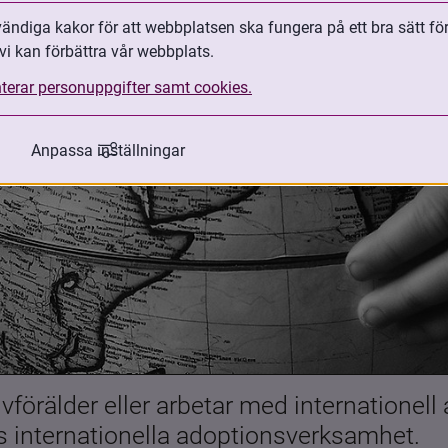
ndiga kakor för att webbplatsen ska fungera på ett bra sätt fö
vi kan förbättra vår webbplats.
terar personuppgifter samt cookies.
Anpassa inställningar
förälder eller arbetar med internationell
es internationella adoptionsverksamhet.