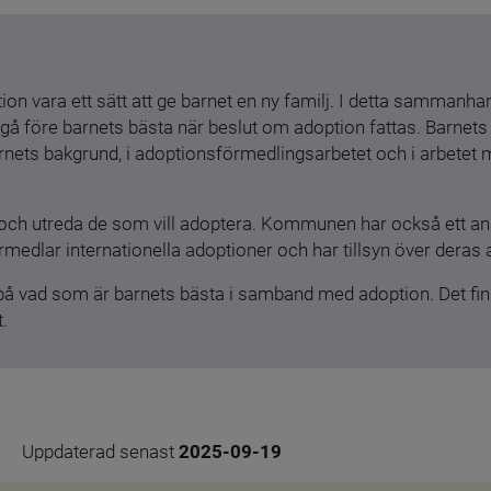
ion vara ett sätt att ge barnet en ny familj. I detta sammanhang
gå före barnets bästa när beslut om adoption fattas. Barnets b
barnets bakgrund, i adoptionsförmedlingsarbetet och i arbetet
och utreda de som vill adoptera. Kommunen har också ett ansv
medlar internationella adoptioner och har tillsyn över deras 
 på vad som är barnets bästa i samband med adoption. Det finn
.
Uppdaterad senast 
2025-09-19