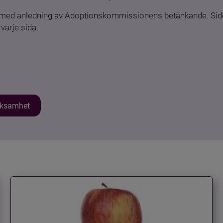
n med anledning av Adoptionskommissionens betänkande. Sido
varje sida.
erksamhet