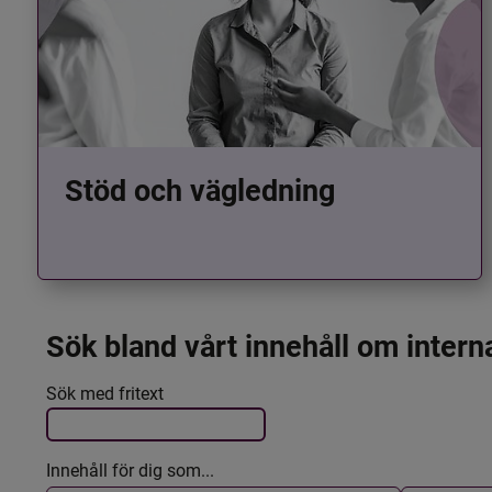
Stöd och vägledning
Sök bland vårt innehåll om intern
Det här formuläret postas automatiskt
Filtrera resultatet
Sök med fritext
Innehåll för dig som...