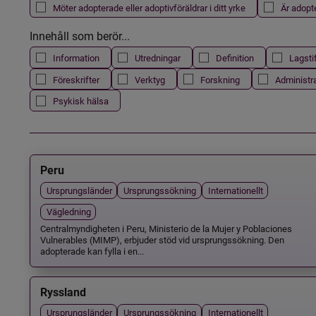
Möter adopterade eller adoptivföräldrar i ditt yrke
Är adopt
Innehåll som berör...
Information
Utredningar
Definition
Lagsti
Föreskrifter
Verktyg
Forskning
Administr
Psykisk hälsa
Peru
Ursprungsländer
Ursprungssökning
Internationellt
Vägledning
Centralmyndigheten i Peru, Ministerio de la Mujer y Poblaciones
Vulnerables (MIMP), erbjuder stöd vid ursprungssökning. Den
adopterade kan fylla i en...
Ryssland
Ursprungsländer
Ursprungssökning
Internationellt