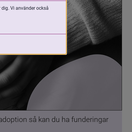
r dig. Vi använder också
 adoption så kan du ha funderingar 