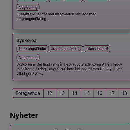
Vägledning
Kontakta MFoF för mer information om stöd med
ursprungssökning.
Sydkorea
Ursprungsländer
Ursprungssökning
Internationellt
Vägledning
Sydkorea är det land varifrån flest adopterade kommit från 1950-
talet fram till i dag. Drygt 9 700 barn har adopterats från Sydkorea
vilket gör Sveri...
Föregående
12
13
14
15
16
17
18
Nyheter