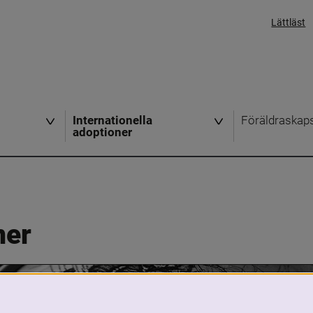
Lättläst
Internationella
Föräldraskap
adoptioner
ner