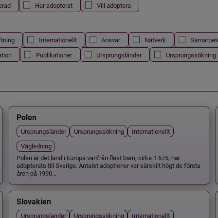
erad
Har adopterat
Vill adoptera
ftning
Internationellt
Ansvar
Nätverk
Samarbet
ation
Publikationer
Ursprungsländer
Ursprungssökning
Polen
Ursprungsländer
Ursprungssökning
Internationellt
Vägledning
Polen är det land i Europa varifrån flest barn, cirka 1 675, har
adopterats till Sverige. Antalet adoptioner var särskilt högt de första
åren på 1990...
Slovakien
Ursprungsländer
Ursprungssökning
Internationellt