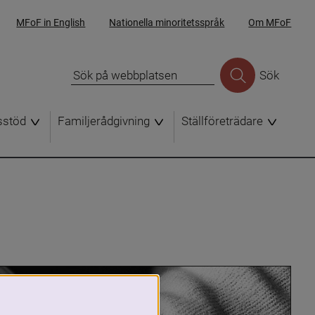
MFoF in English
Nationella minoritetsspråk
Om MFoF
Sök
sstöd
Familjerådgivning
Ställföreträdare