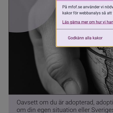
På mfof.se använder vi nödvä
kakor för webbanalys så att 
Läs gärna mer om hur vi han
Godkänn alla kakor
Oavsett om du är adopterad, adoptiv
om din egen situation eller Sverig