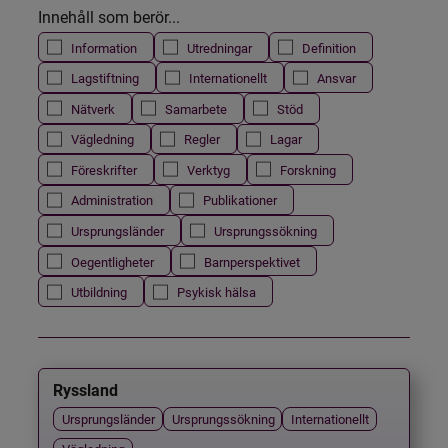
Innehåll som berör...
Information
Utredningar
Definition
Lagstiftning
Internationellt
Ansvar
Nätverk
Samarbete
Stöd
Vägledning
Regler
Lagar
Föreskrifter
Verktyg
Forskning
Administration
Publikationer
Ursprungsländer
Ursprungssökning
Oegentligheter
Barnperspektivet
Utbildning
Psykisk hälsa
Ryssland
Ursprungsländer
Ursprungssökning
Internationellt