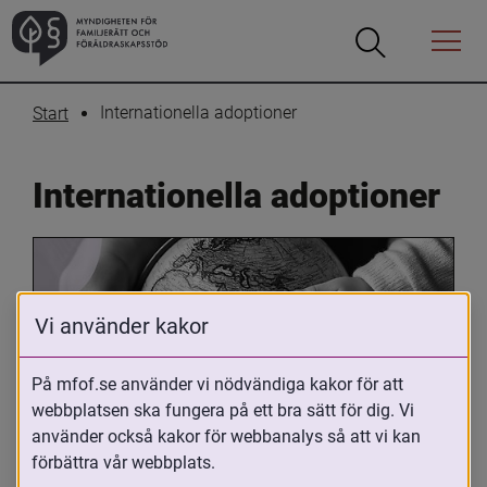
Öppna
Öppna
Menyn
sökrutan
Internationella adoptioner
Start
Internationella adoptioner
Vi använder kakor
På mfof.se använder vi nödvändiga kakor för att
webbplatsen ska fungera på ett bra sätt för dig. Vi
Oavsett om du är adopterad, 
använder också kakor för webbanalys så att vi kan
adoptivförälder eller arbetar med 
förbättra vår webbplats.
internationell adoption så kan du ha 