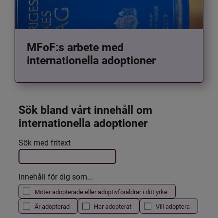
MFoF:s arbete med
internationella adoptioner
Sök bland vårt innehåll om 
internationella adoptioner
Det här formuläret postas automatiskt
Sök med fritext
Filtrera resultatet
Innehåll för dig som...
Möter adopterade eller adoptivföräldrar i ditt yrke
Är adopterad
Har adopterat
Vill adoptera