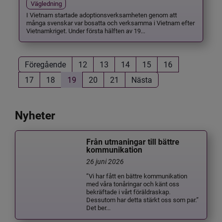
Vägledning
I Vietnam startade adoptionsverksamheten genom att
många svenskar var bosatta och verksamma i Vietnam efter
Vietnamkriget. Under första hälften av 19...
Föregående
12
13
14
15
16
17
18
19
20
21
Nästa
Nyheter
Från utmaningar till bättre
kommunikation
26 juni 2026
”Vi har fått en bättre kommunikation
med våra tonåringar och känt oss
bekräftade i vårt föräldraskap.
Dessutom har detta stärkt oss som par.”
Det ber...