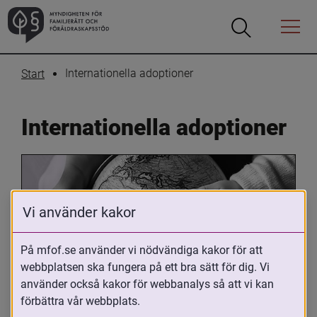
Öppna
Öppna
Menyn
sökrutan
Internationella adoptioner
Start
Internationella adoptioner
Vi använder kakor
På mfof.se använder vi nödvändiga kakor för att
webbplatsen ska fungera på ett bra sätt för dig. Vi
Oavsett om du är adopterad, 
använder också kakor för webbanalys så att vi kan
adoptivförälder eller arbetar med 
förbättra vår webbplats.
internationell adoption så kan du ha 