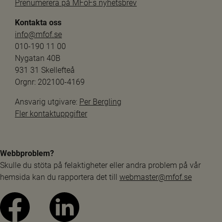
Prenumerera på MFoFs nyhetsbrev
Kontakta oss
info@mfof.se
010-190 11 00
Nygatan 40B
931 31 Skellefteå
Orgnr: 202100-4169
Ansvarig utgivare: 
Per Bergling
Fler kontaktuppgifter
Webbproblem?
Skulle du stöta på felaktigheter eller andra problem på vår 
hemsida kan du rapportera det till 
webmaster@mfof.se