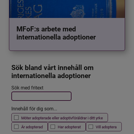
MFoF:s arbete med
internationella adoptioner
Sök bland vårt innehåll om 
internationella adoptioner
Det här formuläret postas automatiskt
Sök med fritext
Filtrera resultatet
Innehåll för dig som...
Möter adopterade eller adoptivföräldrar i ditt yrke
Är adopterad
Har adopterat
Vill adoptera