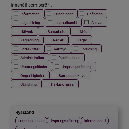
Innehåll som berör...
Information
Utredningar
Definition
Lagstiftning
Internationellt
Ansvar
Nätverk
Samarbete
Stöd
Vägledning
Regler
Lagar
Föreskrifter
Verktyg
Forskning
Administration
Publikationer
Ursprungsländer
Ursprungssökning
Oegentligheter
Barnperspektivet
Utbildning
Psykisk hälsa
Ryssland
Ursprungsländer
Ursprungssökning
Internationellt