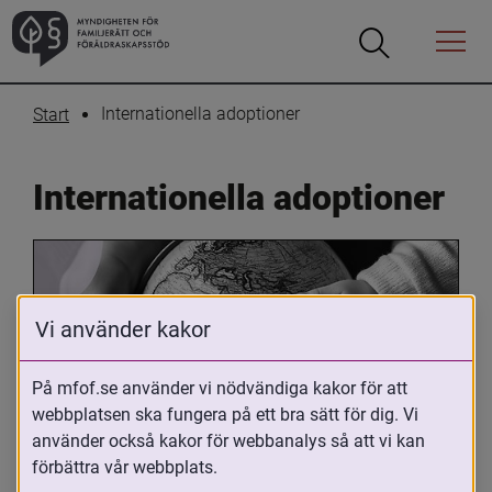
Öppna
Öppna
Menyn
sökrutan
Internationella adoptioner
Start
Internationella adoptioner
Vi använder kakor
På mfof.se använder vi nödvändiga kakor för att
webbplatsen ska fungera på ett bra sätt för dig. Vi
Oavsett om du är adopterad, 
använder också kakor för webbanalys så att vi kan
adoptivförälder eller arbetar med 
förbättra vår webbplats.
internationell adoption så kan du ha 