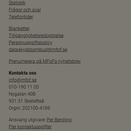
Statistik
Frågor och svar
Telefontider
Blanketter
Tillgänglighetsredogörelse
Personuppgiftspolicy
dataskyddsombud@mfof.se
Prenumerera på MFoFs nyhetsbrev
Kontakta oss
info@mfof.se
010-190 11 00
Nygatan 40B
931 31 Skellefteå
Orgnr: 202100-4169
Ansvarig utgivare: 
Per Bergling
Fler kontaktuppgifter