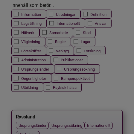
Innehåll som berör...
Information
Utredningar
Definition
Lagstiftning
Internationellt
Ansvar
Nätverk
Samarbete
Stöd
Vägledning
Regler
Lagar
Föreskrifter
Verktyg
Forskning
Administration
Publikationer
Ursprungsländer
Ursprungssökning
Oegentligheter
Barnperspektivet
Utbildning
Psykisk hälsa
Ryssland
Ursprungsländer
Ursprungssökning
Internationellt