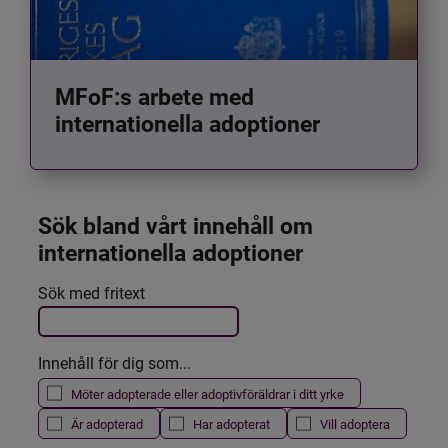
MFoF:s arbete med
internationella adoptioner
Sök bland vårt innehåll om 
internationella adoptioner
Det här formuläret postas automatiskt
Sök med fritext
Filtrera resultatet
Innehåll för dig som...
Möter adopterade eller adoptivföräldrar i ditt yrke
Är adopterad
Har adopterat
Vill adoptera