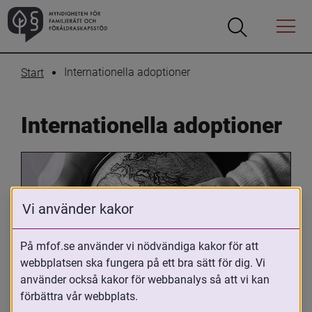
Öppna
Öppna
Menyn
sökrutan
Internationella adoptioner
Start
Internationella adoptioner
Vi använder kakor
På mfof.se använder vi nödvändiga kakor för att
webbplatsen ska fungera på ett bra sätt för dig. Vi
Oavsett om du är adopterad, 
använder också kakor för webbanalys så att vi kan
adoptivförälder eller arbetar med 
förbättra vår webbplats.
internationell adoption så kan du ha 