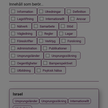
Innehåll som berör...
Information
Utredningar
Definition
Lagstiftning
Internationellt
Ansvar
Nätverk
Samarbete
Stöd
Vägledning
Regler
Lagar
Föreskrifter
Verktyg
Forskning
Administration
Publikationer
Ursprungsländer
Ursprungssökning
Oegentligheter
Barnperspektivet
Utbildning
Psykisk hälsa
Israel
Ursprungsländer
Ursprungssökning
Internationellt