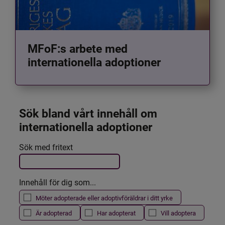
MFoF:s arbete med
internationella adoptioner
Sök bland vårt innehåll om 
internationella adoptioner
Det här formuläret postas automatiskt
Sök med fritext
Filtrera resultatet
Innehåll för dig som...
Möter adopterade eller adoptivföräldrar i ditt yrke
Är adopterad
Har adopterat
Vill adoptera