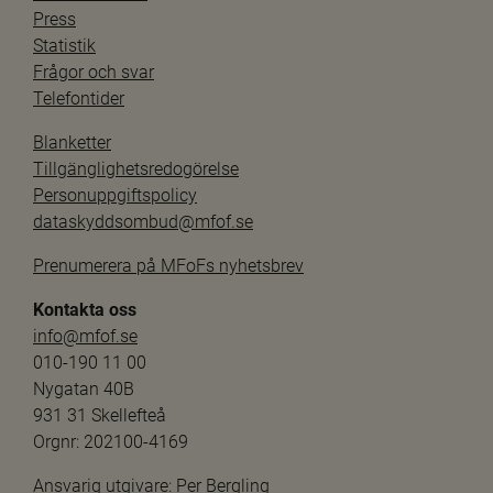
Press
Statistik
Frågor och svar
Telefontider
Blanketter
Tillgänglighetsredogörelse
Personuppgiftspolicy
dataskyddsombud@mfof.se
Prenumerera på MFoFs nyhetsbrev
Kontakta oss
info@mfof.se
010-190 11 00
Nygatan 40B
931 31 Skellefteå
Orgnr: 202100-4169
Ansvarig utgivare: 
Per Bergling