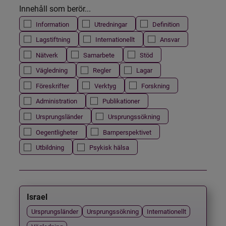
Innehåll som berör...
Information
Utredningar
Definition
Lagstiftning
Internationellt
Ansvar
Nätverk
Samarbete
Stöd
Vägledning
Regler
Lagar
Föreskrifter
Verktyg
Forskning
Administration
Publikationer
Ursprungsländer
Ursprungssökning
Oegentligheter
Barnperspektivet
Utbildning
Psykisk hälsa
Israel
Ursprungsländer
Ursprungssökning
Internationellt