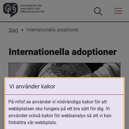
Öppna
Öppna
Menyn
sökrutan
Internationella adoptioner
Start
Internationella adoptioner
Vi använder kakor
På mfof.se använder vi nödvändiga kakor för att
webbplatsen ska fungera på ett bra sätt för dig. Vi
Oavsett om du är adopterad, 
använder också kakor för webbanalys så att vi kan
adoptivförälder eller arbetar med 
förbättra vår webbplats.
internationell adoption så kan du ha 