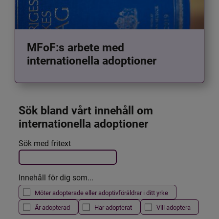
MFoF:s arbete med
internationella adoptioner
Sök bland vårt innehåll om 
internationella adoptioner
Det här formuläret postas automatiskt
Sök med fritext
Filtrera resultatet
Innehåll för dig som...
Möter adopterade eller adoptivföräldrar i ditt yrke
Är adopterad
Har adopterat
Vill adoptera