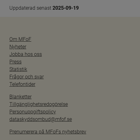
Uppdaterad senast 
2025-09-19
Om MFoF
Nyheter
Jobba hos oss
Press
Statistik
Frågor och svar
Telefontider
Blanketter
Tillgänglighetsredogörelse
Personuppgiftspolicy
dataskyddsombud@mfof.se
Prenumerera på MFoFs nyhetsbrev