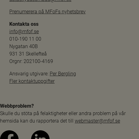
Prenumerera på MFoFs nyhetsbrev
Kontakta oss
info@mfof.se
010-190 11 00
Nygatan 40B
931 31 Skellefteå
Orgnr: 202100-4169
Ansvarig utgivare: 
Per Bergling
Fler kontaktuppgifter
Webbproblem?
Skulle du stöta på felaktigheter eller andra problem på vår 
hemsida kan du rapportera det till 
webmaster@mfof.se