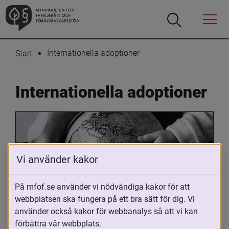
Öppna
Öppna
Menyn
sökrutan
Internationella adoptioner
Start
Internationella adoptioner
Vi använder kakor
På mfof.se använder vi nödvändiga kakor för att
Oavsett om du är adopterad, 
webbplatsen ska fungera på ett bra sätt för dig. Vi
använder också kakor för webbanalys så att vi kan
adoptivförälder eller arbetar med 
förbättra vår webbplats.
internationell adoption så kan du ha 