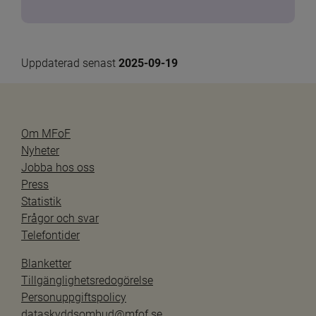
Uppdaterad senast 
2025-09-19
Om MFoF
Nyheter
Jobba hos oss
Press
Statistik
Frågor och svar
Telefontider
Blanketter
Tillgänglighetsredogörelse
Personuppgiftspolicy
dataskyddsombud@mfof.se