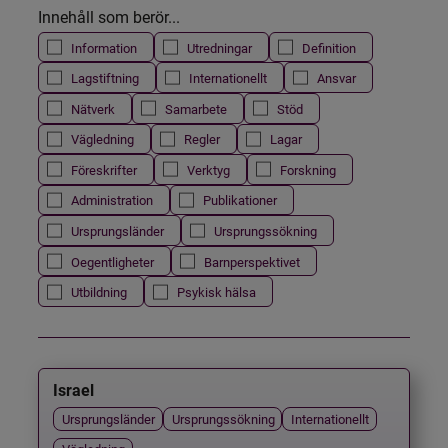
Innehåll som berör...
Information
Utredningar
Definition
Lagstiftning
Internationellt
Ansvar
Nätverk
Samarbete
Stöd
Vägledning
Regler
Lagar
Föreskrifter
Verktyg
Forskning
Administration
Publikationer
Ursprungsländer
Ursprungssökning
Oegentligheter
Barnperspektivet
Utbildning
Psykisk hälsa
Israel
Ursprungsländer
Ursprungssökning
Internationellt