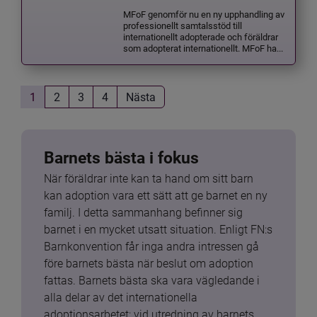
MFoF genomför nu en ny upphandling av
professionellt samtalsstöd till
internationellt adopterade och föräldrar
som adopterat internationellt. MFoF ha...
1
2
3
4
Nästa
Barnets bästa i fokus
När föräldrar inte kan ta hand om sitt barn 
kan adoption vara ett sätt att ge barnet en ny 
familj. I detta sammanhang befinner sig 
barnet i en mycket utsatt situation. Enligt FN:s 
Barnkonvention får inga andra intressen gå 
före barnets bästa när beslut om adoption 
fattas. Barnets bästa ska vara vägledande i 
alla delar av det internationella 
adoptionsarbetet: vid utredning av barnets 