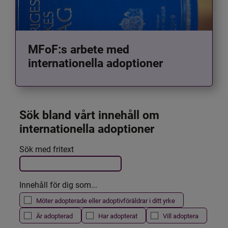
MFoF:s arbete med
internationella adoptioner
Sök bland vårt innehåll om 
internationella adoptioner
Det här formuläret postas automatiskt
Sök med fritext
Filtrera resultatet
Innehåll för dig som...
Möter adopterade eller adoptivföräldrar i ditt yrke
Är adopterad
Har adopterat
Vill adoptera