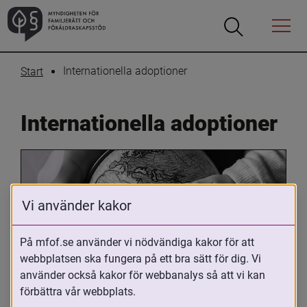
Öppna
Öppna
Menyn
sökrutan
Internationella adoptioner
Start
Internationella adoptioner
Vi använder kakor
På mfof.se använder vi nödvändiga kakor för att
webbplatsen ska fungera på ett bra sätt för dig. Vi
Oavsett om du är adopterad, 
använder också kakor för webbanalys så att vi kan
adoptivförälder eller arbetar med 
förbättra vår webbplats.
internationell adoption så kan du ha 