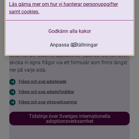
Läs gärna mer om hur vi hanterar personuppgifter
funderingar om din egen situation eller 
samt cookies.
Sveriges internationella 
adoptionsverksamhet.
Godkänn alla kakor
Nu har vi samlat de vanligaste frågorna och svaren 
Anpassa inställningar
med anledning av Adoptionskommissionens 
betänkande. Sidorna uppdateras löpande. Du kan även 
skicka in egna frågor via ett formulär som finns längst 
ner på varje sida.
Frågor och svar adopterade
Frågor och svar adoptivföräldrar
Frågor och svar yrkesverksamma
Tidslinje över Sveriges internationella
adoptionsverksamhet