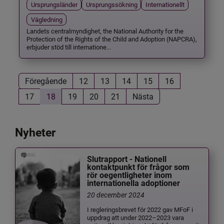
Ursprungsländer
Ursprungssökning
Internationellt
Vägledning
Landets centralmyndighet, the National Authority for the
Protection of the Rights of the Child and Adoption (NAPCRA),
erbjuder stöd till internatione...
Föregående
12
13
14
15
16
17
18
19
20
21
Nästa
Nyheter
Slutrapport - Nationell
kontaktpunkt för frågor som
rör oegentligheter inom
internationella adoptioner
20 december 2024
I regleringsbrevet för 2022 gav MFoF i
uppdrag att under 2022–2023 vara