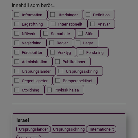
Innehåll som berör...
Information
Utredningar
Definition
Lagstiftning
Internationellt
Ansvar
Nätverk
Samarbete
Stöd
Vägledning
Regler
Lagar
Föreskrifter
Verktyg
Forskning
Administration
Publikationer
Ursprungsländer
Ursprungssökning
Oegentligheter
Barnperspektivet
Utbildning
Psykisk hälsa
Israel
Ursprungsländer
Ursprungssökning
Internationellt