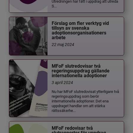
Utredningen har fått i uppdrag att utreda
S...
Förslag om fler verktyg vid
tillsyn av svenska
adoptionsorganisationers
arbete
22 maj 2024
MFoF slutredovisar två
regeringsuppdrag gällande
internationella adoptioner
3 april 2024
Nu har MFoF slutredovisat ytterligare två
regeringsuppdrag som berör
internationella adoptioner. Det ena
uppdraget handlar om att stärka
rättssäkerhe...
MFoF redovisar två
slutrapporter för uppdrag