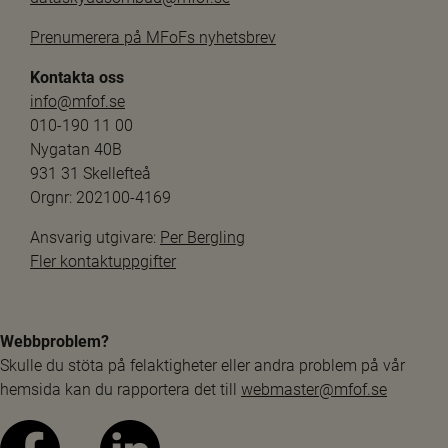
Prenumerera på MFoFs nyhetsbrev
Kontakta oss
info@mfof.se
010-190 11 00
Nygatan 40B
931 31 Skellefteå
Orgnr: 202100-4169
Ansvarig utgivare: 
Per Bergling
Fler kontaktuppgifter
Webbproblem?
Skulle du stöta på felaktigheter eller andra problem på vår 
hemsida kan du rapportera det till 
webmaster@mfof.se