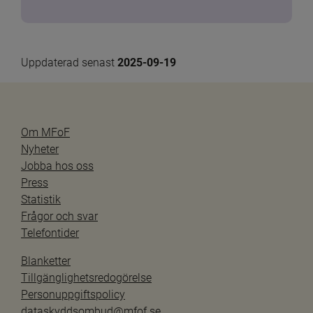
Uppdaterad senast 
2025-09-19
Om MFoF
Nyheter
Jobba hos oss
Press
Statistik
Frågor och svar
Telefontider
Blanketter
Tillgänglighetsredogörelse
Personuppgiftspolicy
dataskyddsombud@mfof.se