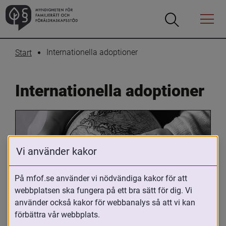
Öppna
Öppna
Menyn
sökrutan
Internationella adoptioner
Start
Internationella adoptioner
Vi använder kakor
På mfof.se använder vi nödvändiga kakor för att
webbplatsen ska fungera på ett bra sätt för dig. Vi
Oavsett om du är adopterad, 
använder också kakor för webbanalys så att vi kan
adoptivförälder eller arbetar med 
förbättra vår webbplats.
internationell adoption så kan du ha 