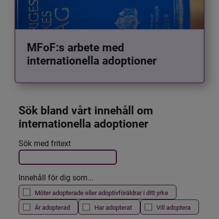
MFoF:s arbete med
internationella adoptioner
Sök bland vårt innehåll om 
internationella adoptioner
Det här formuläret postas automatiskt
Sök med fritext
Filtrera resultatet
Innehåll för dig som...
Möter adopterade eller adoptivföräldrar i ditt yrke
Är adopterad
Har adopterat
Vill adoptera