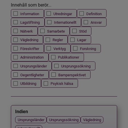
Innehåll som berör...
Information
Utredningar
Definition
Lagstiftning
Internationellt
Ansvar
Nätverk
Samarbete
Stöd
Vägledning
Regler
Lagar
Föreskrifter
Verktyg
Forskning
Administration
Publikationer
Ursprungsländer
Ursprungssökning
Oegentligheter
Barnperspektivet
Utbildning
Psykisk hälsa
Indien
Ursprungsländer
Ursprungssökning
Vägledning