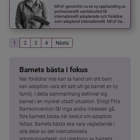
MFoF genomför nu en ny upphandling av
professionellt samtalsstöd till
internationellt adopterade och föräldrar
som adopterat internationellt. MFoF ha...
1
2
3
4
Nästa
Barnets bästa i fokus
När föräldrar inte kan ta hand om sitt barn 
kan adoption vara ett sätt att ge barnet en ny 
familj. I detta sammanhang befinner sig 
barnet i en mycket utsatt situation. Enligt FN:s 
Barnkonvention får inga andra intressen gå 
före barnets bästa när beslut om adoption 
fattas. Barnets bästa ska vara vägledande i 
alla delar av det internationella 
adoptionsarbetet: vid utredning av barnets 