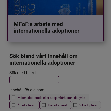
MFoF:s arbete med
internationella adoptioner
Sök bland vårt innehåll om 
internationella adoptioner
Det här formuläret postas automatiskt
Sök med fritext
Filtrera resultatet
Innehåll för dig som...
Möter adopterade eller adoptivföräldrar i ditt yrke
Är adopterad
Har adopterat
Vill adoptera