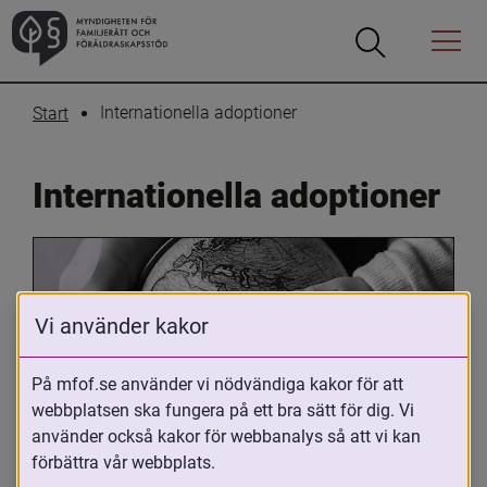
Öppna
Öppna
Menyn
sökrutan
Internationella adoptioner
Start
Internationella adoptioner
Vi använder kakor
På mfof.se använder vi nödvändiga kakor för att
webbplatsen ska fungera på ett bra sätt för dig. Vi
Oavsett om du är adopterad, 
använder också kakor för webbanalys så att vi kan
adoptivförälder eller arbetar med 
förbättra vår webbplats.
internationell adoption så kan du ha 