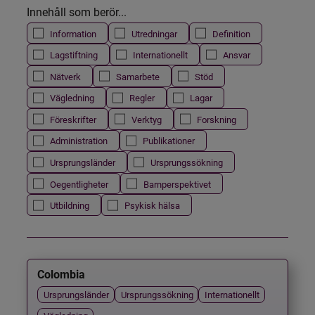
Innehåll som berör...
Information
Utredningar
Definition
Lagstiftning
Internationellt
Ansvar
Nätverk
Samarbete
Stöd
Vägledning
Regler
Lagar
Föreskrifter
Verktyg
Forskning
Administration
Publikationer
Ursprungsländer
Ursprungssökning
Oegentligheter
Barnperspektivet
Utbildning
Psykisk hälsa
Colombia
Ursprungsländer
Ursprungssökning
Internationellt