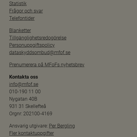
Statistik
Frågor och svar
Telefontider
Blanketter
Tillgänglighetsredogörelse
Personuppgiftspolicy
dataskyddsombud@mfof.se
Prenumerera på MFoFs nyhetsbrev
Kontakta oss
info@mfof.se
010-190 11 00
Nygatan 40B
931 31 Skellefteå
Orgnr: 202100-4169
Ansvarig utgivare: 
Per Bergling
Fler kontaktuppgifter