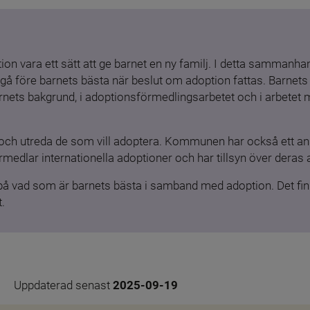
ion vara ett sätt att ge barnet en ny familj. I detta sammanhang
gå före barnets bästa när beslut om adoption fattas. Barnets b
barnets bakgrund, i adoptionsförmedlingsarbetet och i arbetet
och utreda de som vill adoptera. Kommunen har också ett ansv
medlar internationella adoptioner och har tillsyn över deras 
 på vad som är barnets bästa i samband med adoption. Det finn
.
Uppdaterad senast 
2025-09-19