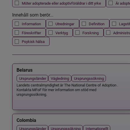
Möter adopterade eller adoptivföräldrar i ditt yrke
Är adopt
Innehåll som berör...
Information
Utredningar
Definition
Lagsti
Föreskrifter
Verktyg
Forskning
Administr
Psykisk hälsa
Belarus
Ursprungsländer
Vägledning
Ursprungssökning
Landets centralmyndighet är The National Centre of Adoption .
Kontakta MFoF för mer information om stöd med
ursprungssökning.
Colombia
Ursprungsländer
Ursprungssökning
Internationellt