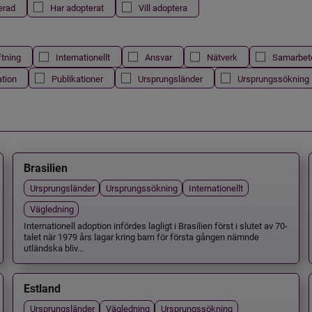
erad
Har adopterat
Vill adoptera
ftning
Internationellt
Ansvar
Nätverk
Samarbet
ation
Publikationer
Ursprungsländer
Ursprungssökning
Brasilien
Ursprungsländer
Ursprungssökning
Internationellt
Vägledning
Internationell adoption infördes lagligt i Brasilien först i slutet av 70-
talet när 1979 års lagar kring barn för första gången nämnde
utländska bliv...
Estland
Ursprungsländer
Vägledning
Ursprungssökning