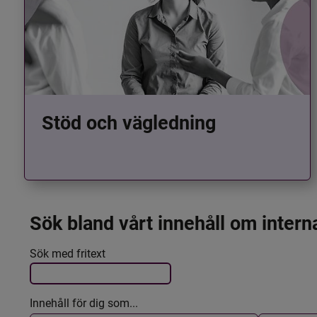
Stöd och vägledning
Sök bland vårt innehåll om intern
Det här formuläret postas automatiskt
Filtrera resultatet
Sök med fritext
Innehåll för dig som...