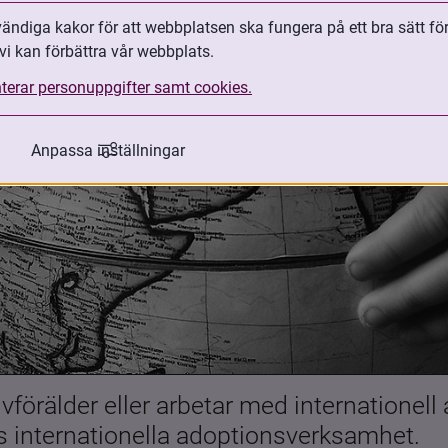
ndiga kakor för att webbplatsen ska fungera på ett bra sätt fö
vi kan förbättra vår webbplats.
terar personuppgifter samt cookies.
Anpassa inställningar
förälder eller arbetar med internationell
es internationella adoptionsverksamhet.