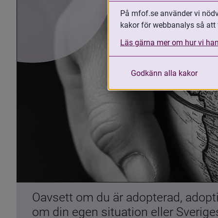
På mfof.se använder vi nödvä
kakor för webbanalys så att 
Läs gärna mer om hur vi han
Godkänn alla kakor
Oavsett om du är adopterad, adoptiv
om din egen situation eller Sverig