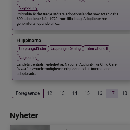
Vägledning
Colombia är det tredje största adoptionslandet med totalt cirka 5
600 adoptioner från 1973 fram tills i dag. Adoptioner har
genomförts löpande till o...
Filippinerna
Ursprungsländer
Ursprungssökning
Internationellt
Vägledning
Landets centralmyndighet är, National Authority for Child Care
(NACC). Centralmyndigheten erbjuder stöd till internationellt
adopterade.
Föregående
12
13
14
15
16
17
18
Nyheter