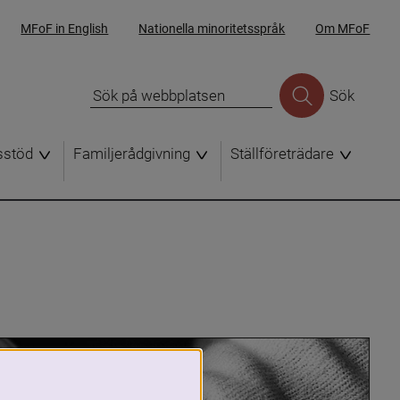
MFoF in English
Nationella minoritetsspråk
Om MFoF
Sök
sstöd
Familjerådgivning
Ställföreträdare