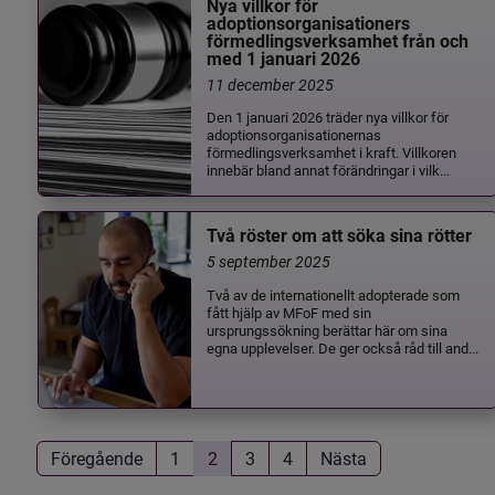
Nya villkor för
adoptionsorganisationers
förmedlingsverksamhet från och
med 1 januari 2026
11 december 2025
Den 1 januari 2026 träder nya villkor för
adoptionsorganisationernas
förmedlingsverksamhet i kraft. Villkoren
innebär bland annat förändringar i vilk...
Två röster om att söka sina rötter
5 september 2025
Två av de internationellt adopterade som
fått hjälp av MFoF med sin
ursprungssökning berättar här om sina
egna upplevelser. De ger också råd till and...
Föregående
1
2
3
4
Nästa