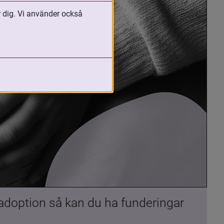
r dig. Vi använder också
 adoption så kan du ha funderingar 