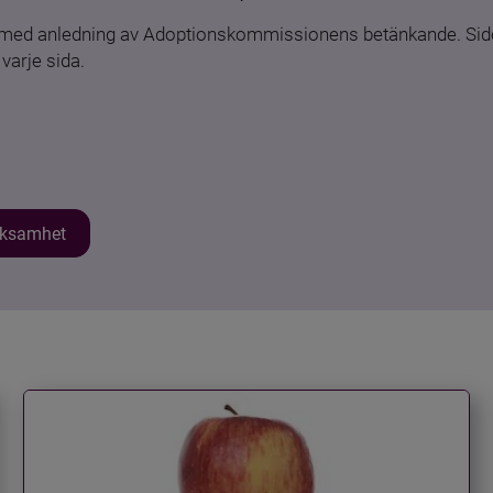
n med anledning av Adoptionskommissionens betänkande. Sido
varje sida.
erksamhet