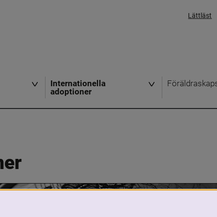
Lättläst
Internationella
Föräldraskap
adoptioner
ner