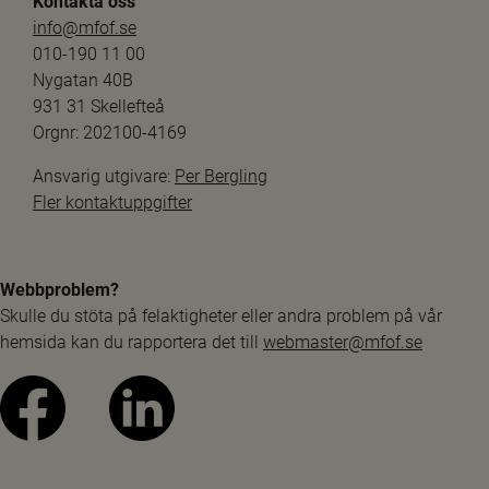
Kontakta oss
info@mfof.se
010-190 11 00
Nygatan 40B
931 31 Skellefteå
Orgnr: 202100-4169
Ansvarig utgivare: 
Per Bergling
Fler kontaktuppgifter
Webbproblem?
Skulle du stöta på felaktigheter eller andra problem på vår 
hemsida kan du rapportera det till 
webmaster@mfof.se