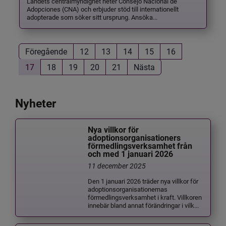
Landets centralmyndighet heter Consejo Nacional de
Adopciones (CNA) och erbjuder stöd till internationellt
adopterade som söker sitt ursprung. Ansöka...
Föregående
12
13
14
15
16
17
18
19
20
21
Nästa
Nyheter
Nya villkor för
adoptionsorganisationers
förmedlingsverksamhet från
och med 1 januari 2026
11 december 2025
Den 1 januari 2026 träder nya villkor för
adoptionsorganisationernas
förmedlingsverksamhet i kraft. Villkoren
innebär bland annat förändringar i vilk...