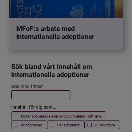
MFoF:s arbete med
internationella adoptioner
Sök bland vårt innehåll om 
internationella adoptioner
Det här formuläret postas automatiskt
Sök med fritext
Filtrera resultatet
Innehåll för dig som...
Möter adopterade eller adoptivföräldrar i ditt yrke
Är adopterad
Har adopterat
Vill adoptera