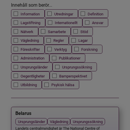
Innehåll som berör...
Information
Utredningar
Definition
Lagstiftning
Internationellt
Ansvar
Nätverk
Samarbete
Stöd
Vägledning
Regler
Lagar
Föreskrifter
Verktyg
Forskning
Administration
Publikationer
Ursprungsländer
Ursprungssökning
Oegentligheter
Barnperspektivet
Utbildning
Psykisk hälsa
Belarus
Ursprungsländer
Vägledning
Ursprungssökning
Landets centralmyndighet är The National Centre of