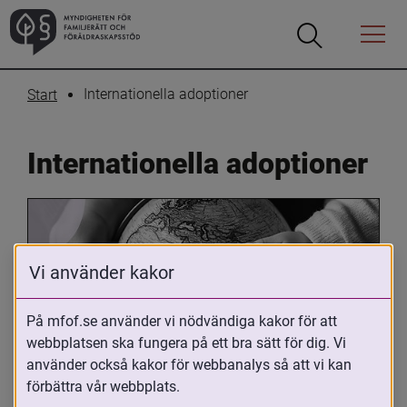
Öppna
Öppna
Menyn
sökrutan
Internationella adoptioner
Start
Internationella adoptioner
Vi använder kakor
På mfof.se använder vi nödvändiga kakor för att
webbplatsen ska fungera på ett bra sätt för dig. Vi
Oavsett om du är adopterad, 
använder också kakor för webbanalys så att vi kan
adoptivförälder eller arbetar med 
förbättra vår webbplats.
internationell adoption så kan du ha 