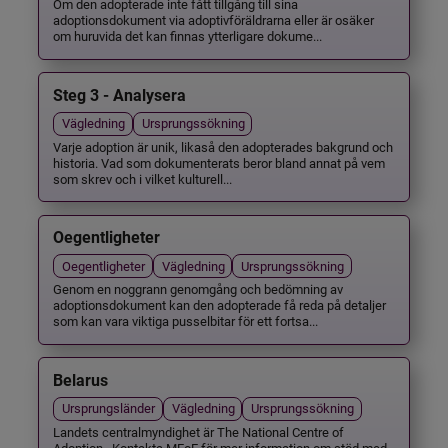
Om den adopterade inte fått tillgång till sina
adoptionsdokument via adoptivföräldrarna eller är osäker
om huruvida det kan finnas ytterligare dokume...
Steg 3 - Analysera
Vägledning
Ursprungssökning
Varje adoption är unik, likaså den adopterades bakgrund och
historia. Vad som dokumenterats beror bland annat på vem
som skrev och i vilket kulturell...
Oegentligheter
Oegentligheter
Vägledning
Ursprungssökning
Genom en noggrann genomgång och bedömning av
adoptionsdokument kan den adopterade få reda på detaljer
som kan vara viktiga pusselbitar för ett fortsa...
Belarus
Ursprungsländer
Vägledning
Ursprungssökning
Landets centralmyndighet är The National Centre of
Adoption . Kontakta MFoF för mer information om stöd med