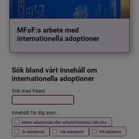
MFoF:s arbete med
internationella adoptioner
Sök bland vårt innehåll om 
internationella adoptioner
Det här formuläret postas automatiskt
Sök med fritext
Filtrera resultatet
Innehåll för dig som...
Möter adopterade eller adoptivföräldrar i ditt yrke
Är adopterad
Har adopterat
Vill adoptera