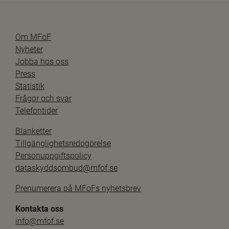
Om MFoF
Nyheter
Jobba hos oss
Press
Statistik
Frågor och svar
Telefontider
Blanketter
Tillgänglighetsredogörelse
Personuppgiftspolicy
dataskyddsombud@mfof.se
Prenumerera på MFoFs nyhetsbrev
Kontakta oss
info@mfof.se