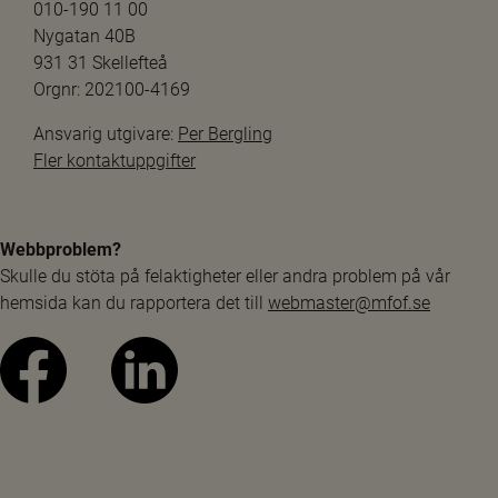
010-190 11 00
Nygatan 40B
931 31 Skellefteå
Orgnr: 202100-4169
Ansvarig utgivare: 
Per Bergling
Fler kontaktuppgifter
Webbproblem?
Skulle du stöta på felaktigheter eller andra problem på vår 
hemsida kan du rapportera det till 
webmaster@mfof.se