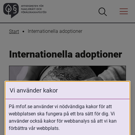
Öppna
Öppna
Menyn
sökrutan
Internationella adoptioner
Start
Internationella adoptioner
Vi använder kakor
På mfof.se använder vi nödvändiga kakor för att
webbplatsen ska fungera på ett bra sätt för dig. Vi
Oavsett om du är adopterad, 
använder också kakor för webbanalys så att vi kan
adoptivförälder eller arbetar med 
förbättra vår webbplats.
internationell adoption så kan du ha 