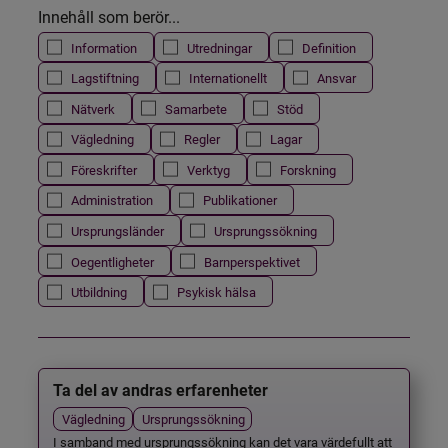
Innehåll som berör...
Information
Utredningar
Definition
Lagstiftning
Internationellt
Ansvar
Nätverk
Samarbete
Stöd
Vägledning
Regler
Lagar
Föreskrifter
Verktyg
Forskning
Administration
Publikationer
Ursprungsländer
Ursprungssökning
Oegentligheter
Barnperspektivet
Utbildning
Psykisk hälsa
Ta del av andras erfarenheter
Vägledning
Ursprungssökning
I samband med ursprungssökning kan det vara värdefullt att