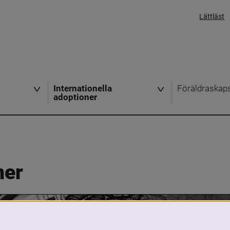
Lättläst
Internationella
Föräldraskap
adoptioner
ner