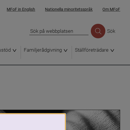
MFoF in English
Nationella minoritetsspråk
Om MFoF
Sök
sstöd
Familjerådgivning
Ställföreträdare