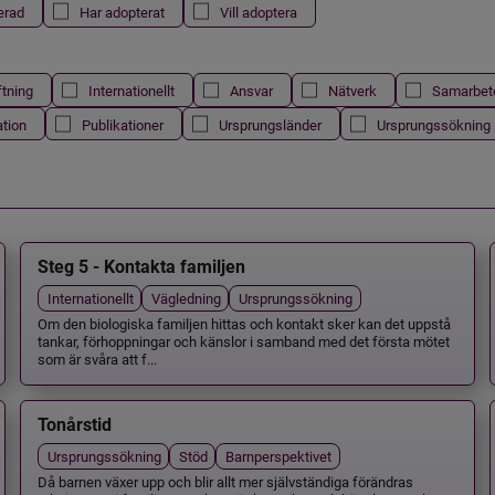
erad
Har adopterat
Vill adoptera
ftning
Internationellt
Ansvar
Nätverk
Samarbet
ation
Publikationer
Ursprungsländer
Ursprungssökning
Steg 5 - Kontakta familjen
Internationellt
Vägledning
Ursprungssökning
Om den biologiska familjen hittas och kontakt sker kan det uppstå
tankar, förhoppningar och känslor i samband med det första mötet
som är svåra att f...
Tonårstid
Ursprungssökning
Stöd
Barnperspektivet
Då barnen växer upp och blir allt mer självständiga förändras