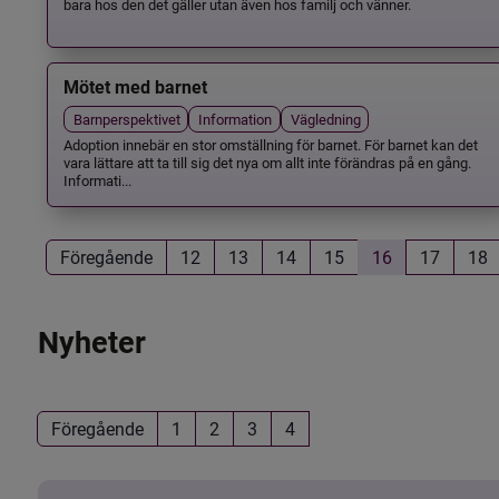
bara hos den det gäller utan även hos familj och vänner.
Mötet med barnet
Barnperspektivet
Information
Vägledning
Adoption innebär en stor omställning för barnet. För barnet kan det
vara lättare att ta till sig det nya om allt inte förändras på en gång.
Informati...
Föregående
12
13
14
15
16
17
18
Nyheter
Föregående
1
2
3
4