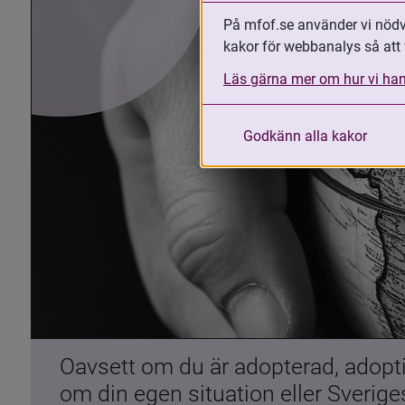
På mfof.se använder vi nödvä
kakor för webbanalys så att 
Läs gärna mer om hur vi han
Godkänn alla kakor
Oavsett om du är adopterad, adoptiv
om din egen situation eller Sverig