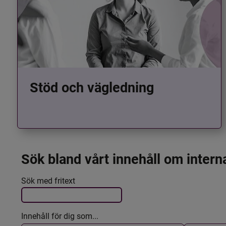
Stöd och vägledning
Sök bland vårt innehåll om intern
Det här formuläret postas automatiskt
Filtrera resultatet
Sök med fritext
Innehåll för dig som...