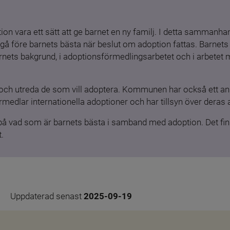
ion vara ett sätt att ge barnet en ny familj. I detta sammanhang
gå före barnets bästa när beslut om adoption fattas. Barnets b
barnets bakgrund, i adoptionsförmedlingsarbetet och i arbetet
och utreda de som vill adoptera. Kommunen har också ett ansv
medlar internationella adoptioner och har tillsyn över deras 
 på vad som är barnets bästa i samband med adoption. Det finn
.
Uppdaterad senast 
2025-09-19