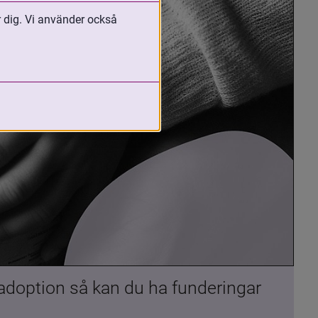
r dig. Vi använder också
 adoption så kan du ha funderingar 