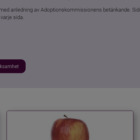
n med anledning av Adoptionskommissionens betänkande. Sido
varje sida.
erksamhet