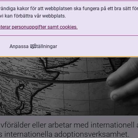
ndiga kakor för att webbplatsen ska fungera på ett bra sätt fö
vi kan förbättra vår webbplats.
terar personuppgifter samt cookies.
Anpassa inställningar
förälder eller arbetar med internationell
es internationella adoptionsverksamhet.