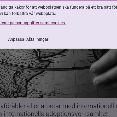
ndiga kakor för att webbplatsen ska fungera på ett bra sätt fö
vi kan förbättra vår webbplats.
terar personuppgifter samt cookies.
Anpassa inställningar
förälder eller arbetar med internationell
es internationella adoptionsverksamhet.