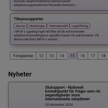
blivande adoptivföräldrarna hämtar barnet.
Adoptionsorganisationen förmedlar besked o...
Tillsynsrapporter
Ansvar
Utredningar
Internationellt
Lagstiftning
I MFoF:s uppdrag ingår att tillse att de auktoriserade
adoptionsförmedlingarna uppfyller kraven för auktorisation. På
denna sida finns MFoF:s senast...
Föregående
12
13
14
15
16
17
18
Nyheter
Slutrapport - Nationell
kontaktpunkt för frågor som rör
oegentligheter inom
internationella adoptioner
20 december 2024