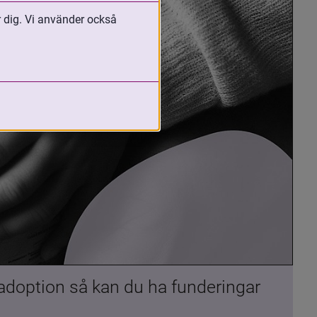
r dig. Vi använder också
 adoption så kan du ha funderingar 