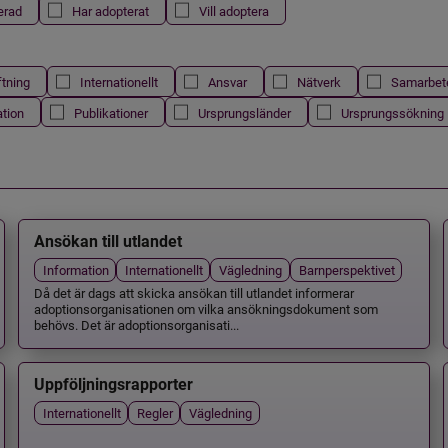
erad
Har adopterat
Vill adoptera
ftning
Internationellt
Ansvar
Nätverk
Samarbet
ation
Publikationer
Ursprungsländer
Ursprungssökning
Ansökan till utlandet
Information
Internationellt
Vägledning
Barnperspektivet
Då det är dags att skicka ansökan till utlandet informerar
adoptionsorganisationen om vilka ansökningsdokument som
behövs. Det är adoptionsorganisati...
Uppföljningsrapporter
Internationellt
Regler
Vägledning