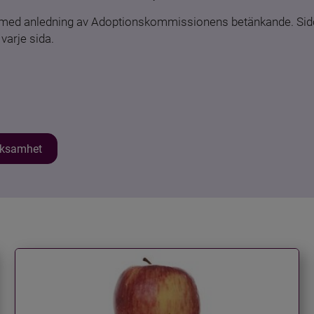
n med anledning av Adoptionskommissionens betänkande. Sido
varje sida.
erksamhet