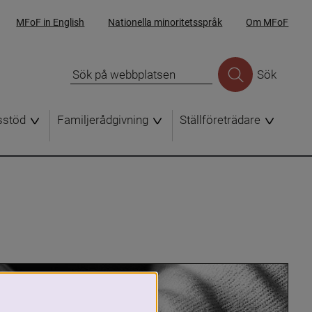
MFoF in English
Nationella minoritetsspråk
Om MFoF
Sök
sstöd
Familjerådgivning
Ställföreträdare