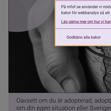
På mfof.se använder vi nödvä
kakor för webbanalys så att 
Läs gärna mer om hur vi han
Godkänn alla kakor
Oavsett om du är adopterad, adoptiv
om din egen situation eller Sverig