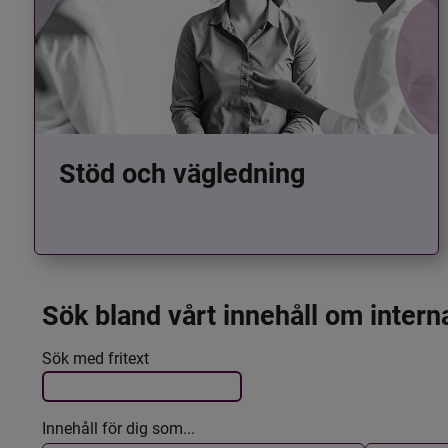
Stöd och vägledning
Sök bland vårt innehåll om intern
Det här formuläret postas automatiskt
Filtrera resultatet
Sök med fritext
Innehåll för dig som...