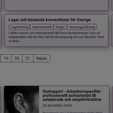
Lagar och bindande konventioner för Sverige
Lagstiftning
Internationellt
Regler
Ursprungssökning
I både svensk och internationell rätt finns bestämmelser som rör
adopterades rätt till stöd, rätt till sitt ursprung och sin identitet. Flera
av best...
19
20
21
Nästa
Slutrapport - Adoptionsspecifikt
professionellt samtalsstöd till
adopterade och adoptivföräldrar
20 december 2024
Regeringen gav i regleringsbrevet för 2024