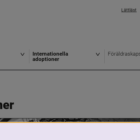
Lättläst
Internationella
Föräldraskap
adoptioner
ner