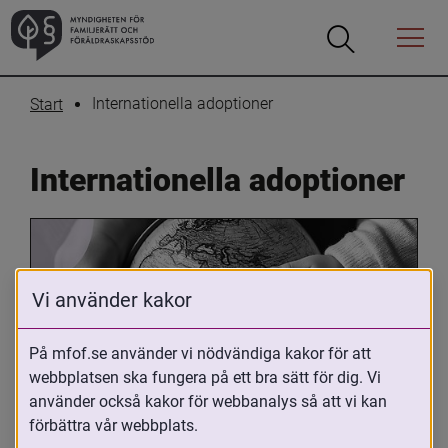
Öppna
Öppna
Menyn
sökrutan
Internationella adoptioner
Start
Internationella adoptioner
Vi använder kakor
På mfof.se använder vi nödvändiga kakor för att
webbplatsen ska fungera på ett bra sätt för dig. Vi
Oavsett om du är adopterad, 
använder också kakor för webbanalys så att vi kan
adoptivförälder eller arbetar med 
förbättra vår webbplats.
internationell adoption så kan du ha 