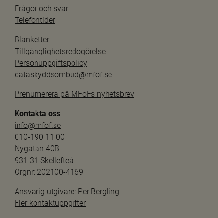
Frågor och svar
Telefontider
Blanketter
Tillgänglighetsredogörelse
Personuppgiftspolicy
dataskyddsombud@mfof.se
Prenumerera på MFoFs nyhetsbrev
Kontakta oss
info@mfof.se
010-190 11 00
Nygatan 40B
931 31 Skellefteå
Orgnr: 202100-4169
Ansvarig utgivare: 
Per Bergling
Fler kontaktuppgifter