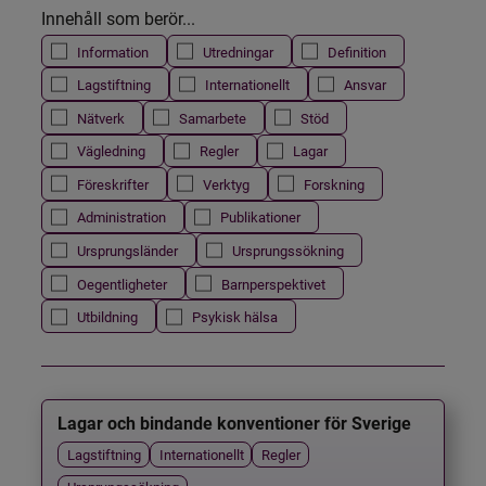
Innehåll som berör...
Information
Utredningar
Definition
Lagstiftning
Internationellt
Ansvar
Nätverk
Samarbete
Stöd
Vägledning
Regler
Lagar
Föreskrifter
Verktyg
Forskning
Administration
Publikationer
Ursprungsländer
Ursprungssökning
Oegentligheter
Barnperspektivet
Utbildning
Psykisk hälsa
Lagar och bindande konventioner för Sverige
Lagstiftning
Internationellt
Regler