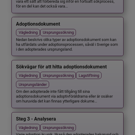
vara ett sätt att förbereda sig inför en fortsatt sökprocess,
för en del kan det också vara...
Adoptionsdokument
Vägledning
Ursprungssökning
Nedan beskrivs olika typer av adoptionsdokument som kan
ha utfärdats under adoptionsprocessen, såväl i Sverige som
i den adopterades ursprungsland.
Sökvägar för att hitta adoptionsdokument
Vägledning
Ursprungssökning
Lagstiftning
Ursprungsländer
Om den adopterade inte fått tillgång till sina
adoptionsdokument via adoptivföräldrarna eller är osäker
om huruvida det kan finnas ytterligare dokume...
Steg 3 - Analysera
Vägledning
Ursprungssökning
Varje adoption är unik, likaså den adopterades bakgrund och