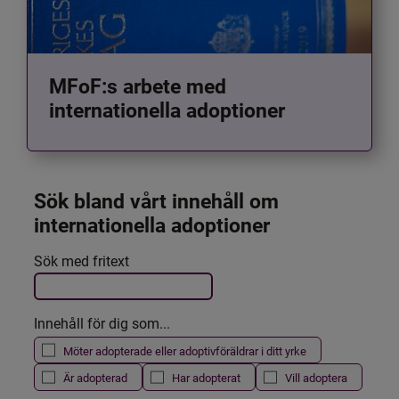
MFoF:s arbete med
internationella adoptioner
Sök bland vårt innehåll om 
internationella adoptioner
Det här formuläret postas automatiskt
Sök med fritext
Filtrera resultatet
Innehåll för dig som...
Möter adopterade eller adoptivföräldrar i ditt yrke
Är adopterad
Har adopterat
Vill adoptera