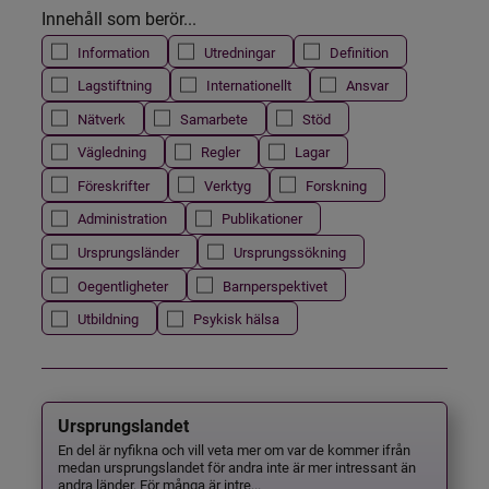
Innehåll som berör...
Information
Utredningar
Definition
Lagstiftning
Internationellt
Ansvar
Nätverk
Samarbete
Stöd
Vägledning
Regler
Lagar
Föreskrifter
Verktyg
Forskning
Administration
Publikationer
Ursprungsländer
Ursprungssökning
Oegentligheter
Barnperspektivet
Utbildning
Psykisk hälsa
Ursprungslandet
En del är nyfikna och vill veta mer om var de kommer ifrån
medan ursprungslandet för andra inte är mer intressant än
andra länder. För många är intre...