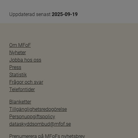
Uppdaterad senast 
2025-09-19
Om MFoF
Nyheter
Jobba hos oss
Press
Statistik
Frågor och svar
Telefontider
Blanketter
Tillgänglighetsredogörelse
Personuppgiftspolicy
dataskyddsombud@mfof.se
Prenumerera på MFoFs nyhetsbrev