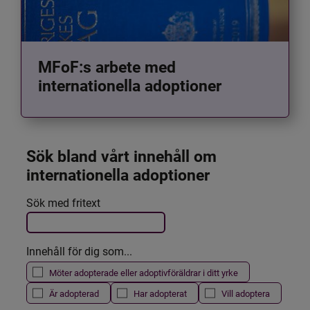
MFoF:s arbete med
internationella adoptioner
Sök bland vårt innehåll om 
internationella adoptioner
Det här formuläret postas automatiskt
Sök med fritext
Filtrera resultatet
Innehåll för dig som...
Möter adopterade eller adoptivföräldrar i ditt yrke
Är adopterad
Har adopterat
Vill adoptera