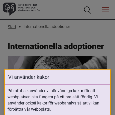
Öppna
Öppna
Menyn
sökrutan
Internationella adoptioner
Start
Internationella adoptioner
Vi använder kakor
På mfof.se använder vi nödvändiga kakor för att
webbplatsen ska fungera på ett bra sätt för dig. Vi
Oavsett om du är adopterad, 
använder också kakor för webbanalys så att vi kan
adoptivförälder eller arbetar med 
förbättra vår webbplats.
internationell adoption så kan du ha 