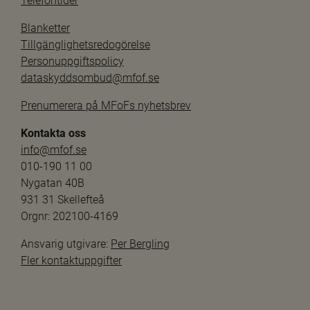
Telefontider
Blanketter
Tillgänglighetsredogörelse
Personuppgiftspolicy
dataskyddsombud@mfof.se
Prenumerera på MFoFs nyhetsbrev
Kontakta oss
info@mfof.se
010-190 11 00
Nygatan 40B
931 31 Skellefteå
Orgnr: 202100-4169
Ansvarig utgivare: 
Per Bergling
Fler kontaktuppgifter