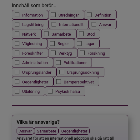
Innehåll som berör...
Information
Utredningar
Definition
Lagstiftning
Internationellt
Ansvar
Nätverk
Samarbete
Stöd
Vägledning
Regler
Lagar
Föreskrifter
Verktyg
Forskning
Administration
Publikationer
Ursprungsländer
Ursprungssökning
Oegentligheter
Barnperspektivet
Utbildning
Psykisk hälsa
Vilka är ansvariga?
Ansvar
Samarbete
Oegentligheter
Ansvaret för att en internationell adoption ska gå rätt till