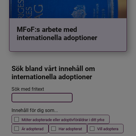
MFoF:s arbete med
internationella adoptioner
Sök bland vårt innehåll om 
internationella adoptioner
Det här formuläret postas automatiskt
Sök med fritext
Filtrera resultatet
Innehåll för dig som...
Möter adopterade eller adoptivföräldrar i ditt yrke
Är adopterad
Har adopterat
Vill adoptera