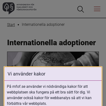
Öppna
Öppna
Menyn
sökrutan
Internationella adoptioner
Start
Internationella adoptioner
Vi använder kakor
På mfof.se använder vi nödvändiga kakor för att
Oavsett om du är adopterad, 
webbplatsen ska fungera på ett bra sätt för dig. Vi
använder också kakor för webbanalys så att vi kan
adoptivförälder eller arbetar med 
förbättra vår webbplats.
internationell adoption så kan du ha 