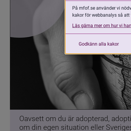
På mfof.se använder vi nödvä
kakor för webbanalys så att 
Läs gärna mer om hur vi han
Godkänn alla kakor
Oavsett om du är adopterad, adoptiv
om din egen situation eller Sverig