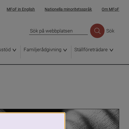
MFoF in English
Nationella minoritetsspråk
Om MFoF
Sök
sstöd
Familjerådgivning
Ställföreträdare