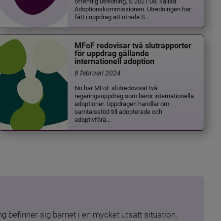
offentlig utredning, S 2021:08, kallad
Adoptionskommissionen. Utredningen har
fått i uppdrag att utreda S...
MFoF redovisar två slutrapporter
för uppdrag gällande
internationell adoption
8 februari 2024
Nu har MFoF slutredovisat två
regeringsuppdrag som berör internationella
adoptioner. Uppdragen handlar om
samtalsstöd till adopterade och
adoptivförä...
 befinner sig barnet i en mycket utsatt situation. 