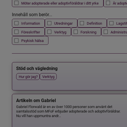
Möter adopterade eller adoptivföräldrar i ditt yrke
Är adopt
Innehåll som berör...
Information
Utredningar
Definition
Lagsti
Föreskrifter
Verktyg
Forskning
Administr
Psykisk hälsa
Stöd och vägledning
Hur gör jag?
Verktyg
Artikeln om Gabriel
Gabriel Florwald är en av över 1000 personer som använt det
samtalsstöd som MFoF erbjuder adopterade och adoptivföräldrar.
Nu vill han uppmuntra andr...