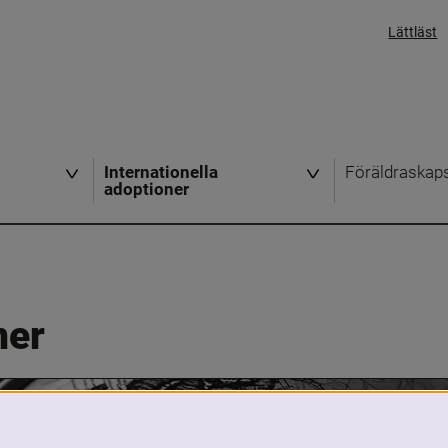
Lättläst
Internationella
Föräldraskap
adoptioner
ner