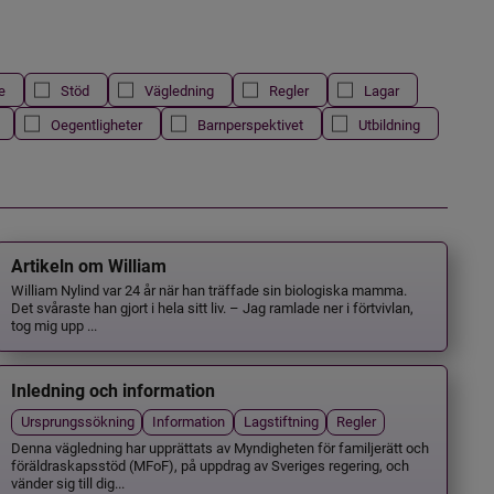
e
Stöd
Vägledning
Regler
Lagar
Oegentligheter
Barnperspektivet
Utbildning
Artikeln om William
William Nylind var 24 år när han träffade sin biologiska mamma.
Det svåraste han gjort i hela sitt liv. – Jag ramlade ner i förtvivlan,
tog mig upp ...
Inledning och information
Ursprungssökning
Information
Lagstiftning
Regler
Denna vägledning har upprättats av Myndigheten för familjerätt och
föräldraskapsstöd (MFoF), på uppdrag av Sveriges regering, och
vänder sig till dig...