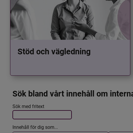
Stöd och vägledning
Sök bland vårt innehåll om intern
Det här formuläret postas automatiskt
Filtrera resultatet
Sök med fritext
Innehåll för dig som...