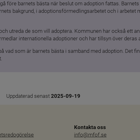
gå före barnets bästa när beslut om adoption fattas. Barnets b
barnets bakgrund, i adoptionsförmedlingsarbetet och i arbetet
och utreda de som vill adoptera. Kommunen har också ett ansv
medlar internationella adoptioner och har tillsyn över deras 
 på vad som är barnets bästa i samband med adoption. Det finn
.
Uppdaterad senast 
2025-09-19
Kontakta oss
hetsredogörelse
info@mfof.se