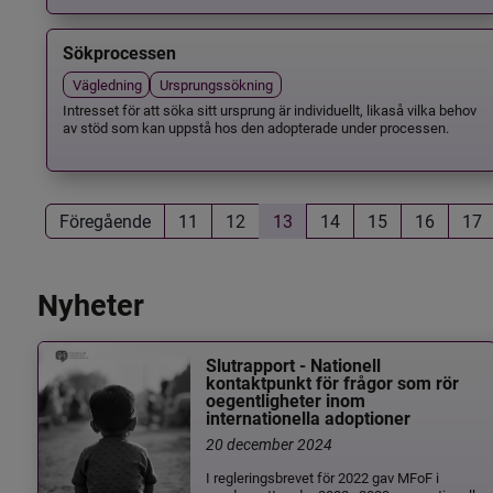
Sökprocessen
Vägledning
Ursprungssökning
Intresset för att söka sitt ursprung är individuellt, likaså vilka behov
av stöd som kan uppstå hos den adopterade under processen.
Föregående
11
12
13
14
15
16
17
Nyheter
Slutrapport - Nationell
kontaktpunkt för frågor som rör
oegentligheter inom
internationella adoptioner
20 december 2024
I regleringsbrevet för 2022 gav MFoF i