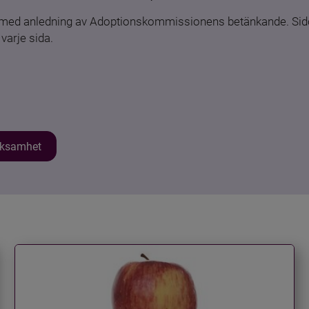
n med anledning av Adoptionskommissionens betänkande. Sido
varje sida.
erksamhet