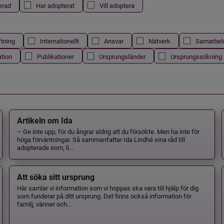
erad
Har adopterat
Vill adoptera
ftning
Internationellt
Ansvar
Nätverk
Samarbet
ation
Publikationer
Ursprungsländer
Ursprungssökning
Artikeln om Ida
– Ge inte upp, för du ångrar aldrig att du försökte. Men ha inte för
höga förväntningar. Så sammanfattar Ida Lindhé sina råd till
adopterade som, li...
Att söka sitt ursprung
Här samlar vi information som vi hoppas ska vara till hjälp för dig
som funderar på ditt ursprung. Det finns också information för
familj, vänner och...