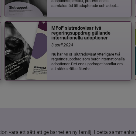
adoptionsspecifikt, professionellt
samtalsstöd till adopterade och adopt...
MFoF slutredovisar två
regeringsuppdrag gällande
internationella adoptioner
3 april 2024
Nu har MFoF slutredovisat ytterligare två
regeringsuppdrag som berör internationella
adoptioner. Det ena uppdraget handlar om
att stärka rättssäkerhe...
ion vara ett sätt att ge barnet en ny familj. I detta sammanhang