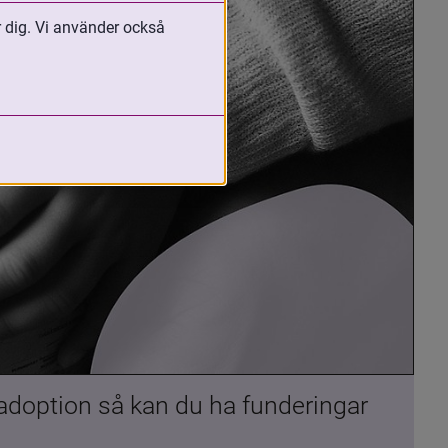
r dig. Vi använder också
 adoption så kan du ha funderingar 