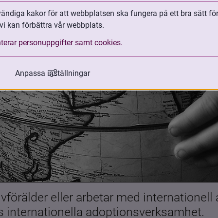
ndiga kakor för att webbplatsen ska fungera på ett bra sätt fö
vi kan förbättra vår webbplats.
terar personuppgifter samt cookies.
Anpassa inställningar
förälder eller arbetar med internationell
es internationella adoptionsverksamhet.