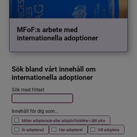
MFoF:s arbete med
internationella adoptioner
Sök bland vårt innehåll om 
internationella adoptioner
Det här formuläret postas automatiskt
Sök med fritext
Filtrera resultatet
Innehåll för dig som...
Möter adopterade eller adoptivföräldrar i ditt yrke
Är adopterad
Har adopterat
Vill adoptera