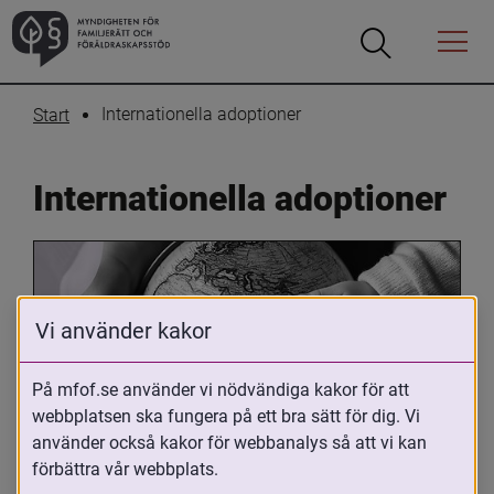
Öppna
Öppna
Menyn
sökrutan
Internationella adoptioner
Start
Internationella adoptioner
Vi använder kakor
På mfof.se använder vi nödvändiga kakor för att
webbplatsen ska fungera på ett bra sätt för dig. Vi
Oavsett om du är adopterad, 
använder också kakor för webbanalys så att vi kan
adoptivförälder eller arbetar med 
förbättra vår webbplats.
internationell adoption så kan du ha 