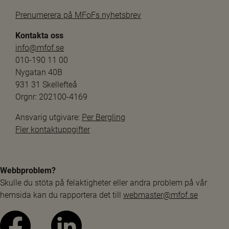
Prenumerera på MFoFs nyhetsbrev
Kontakta oss
info@mfof.se
010-190 11 00
Nygatan 40B
931 31 Skellefteå
Orgnr: 202100-4169
Ansvarig utgivare: 
Per Bergling
Fler kontaktuppgifter
Webbproblem?
Skulle du stöta på felaktigheter eller andra problem på vår 
hemsida kan du rapportera det till 
webmaster@mfof.se