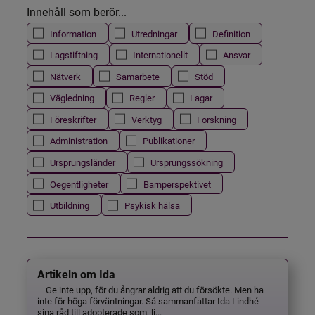
Innehåll som berör...
Information
Utredningar
Definition
Lagstiftning
Internationellt
Ansvar
Nätverk
Samarbete
Stöd
Vägledning
Regler
Lagar
Föreskrifter
Verktyg
Forskning
Administration
Publikationer
Ursprungsländer
Ursprungssökning
Oegentligheter
Barnperspektivet
Utbildning
Psykisk hälsa
Artikeln om Ida
– Ge inte upp, för du ångrar aldrig att du försökte. Men ha
inte för höga förväntningar. Så sammanfattar Ida Lindhé
sina råd till adopterade som, li...