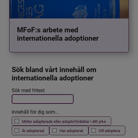
MFoF:s arbete med
internationella adoptioner
Sök bland vårt innehåll om 
internationella adoptioner
Det här formuläret postas automatiskt
Sök med fritext
Filtrera resultatet
Innehåll för dig som...
Möter adopterade eller adoptivföräldrar i ditt yrke
Är adopterad
Har adopterat
Vill adoptera