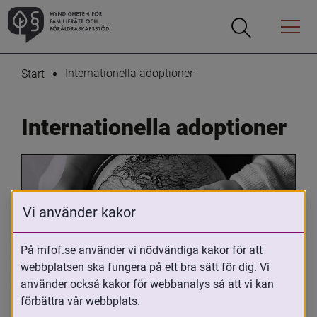
Öppna
Öppna
Menyn
sökrutan
Internationella adoptioner
Start
Internationella adoptioner
Vi använder kakor
På mfof.se använder vi nödvändiga kakor för att
webbplatsen ska fungera på ett bra sätt för dig. Vi
Oavsett om du är adopterad, 
använder också kakor för webbanalys så att vi kan
adoptivförälder eller arbetar med 
förbättra vår webbplats.
internationell adoption så kan du ha 