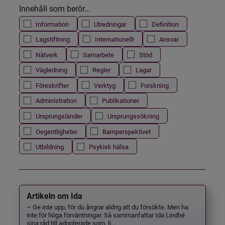
Innehåll som berör...
Information
Utredningar
Definition
Lagstiftning
Internationellt
Ansvar
Nätverk
Samarbete
Stöd
Vägledning
Regler
Lagar
Föreskrifter
Verktyg
Forskning
Administration
Publikationer
Ursprungsländer
Ursprungssökning
Oegentligheter
Barnperspektivet
Utbildning
Psykisk hälsa
Artikeln om Ida
– Ge inte upp, för du ångrar aldrig att du försökte. Men ha
inte för höga förväntningar. Så sammanfattar Ida Lindhé
sina råd till adopterade som, li...