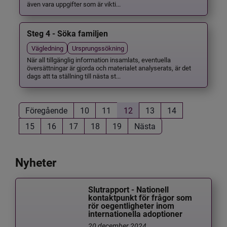
även vara uppgifter som är vikti...
Steg 4 - Söka familjen
Vägledning
Ursprungssökning
När all tillgänglig information insamlats, eventuella
översättningar är gjorda och materialet analyserats, är det
dags att ta ställning till nästa st...
Föregående
10
11
12
13
14
15
16
17
18
19
Nästa
Nyheter
Slutrapport - Nationell
kontaktpunkt för frågor som
rör oegentligheter inom
internationella adoptioner
20 december 2024