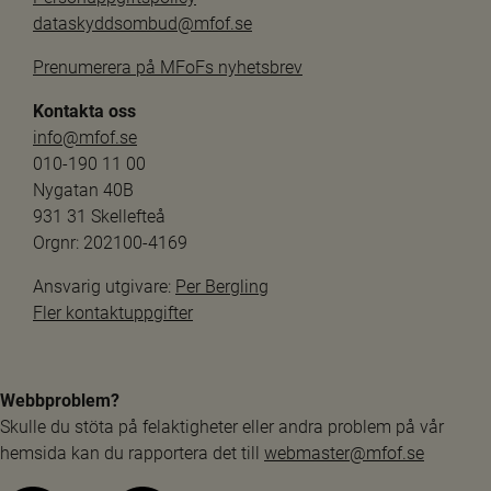
dataskyddsombud@mfof.se
Prenumerera på MFoFs nyhetsbrev
Kontakta oss
info@mfof.se
010-190 11 00
Nygatan 40B
931 31 Skellefteå
Orgnr: 202100-4169
Ansvarig utgivare: 
Per Bergling
Fler kontaktuppgifter
Webbproblem?
Skulle du stöta på felaktigheter eller andra problem på vår 
hemsida kan du rapportera det till 
webmaster@mfof.se