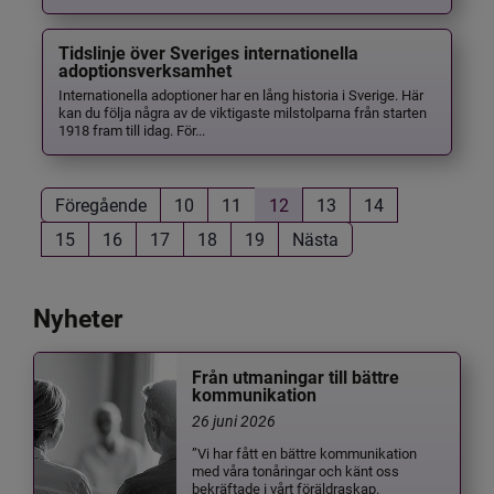
Tidslinje över Sveriges internationella
adoptionsverksamhet
Internationella adoptioner har en lång historia i Sverige. Här
kan du följa några av de viktigaste milstolparna från starten
1918 fram till idag. För...
Föregående
10
11
12
13
14
15
16
17
18
19
Nästa
Nyheter
Från utmaningar till bättre
kommunikation
26 juni 2026
”Vi har fått en bättre kommunikation
med våra tonåringar och känt oss
bekräftade i vårt föräldraskap.