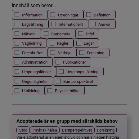
Innehåll som berör...
Information
Utredningar
Definition
Lagstiftning
Internationellt
Ansvar
Nätverk
Samarbete
Stöd
Vägledning
Regler
Lagar
Föreskrifter
Verktyg
Forskning
Administration
Publikationer
Ursprungsländer
Ursprungssökning
Oegentligheter
Barnperspektivet
Utbildning
Psykisk hälsa
Adopterade är en grupp med särskilda behov
Stöd
Psykisk hälsa
Barnperspektivet
Forskning
Varje adopterad är en egen individ och har sin egen historia