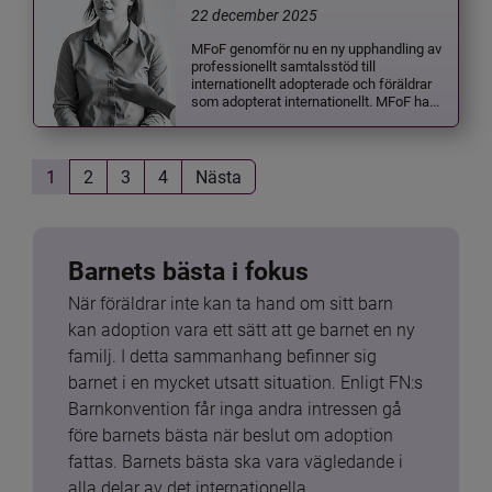
22 december 2025
MFoF genomför nu en ny upphandling av
professionellt samtalsstöd till
internationellt adopterade och föräldrar
som adopterat internationellt. MFoF ha...
1
2
3
4
Nästa
Barnets bästa i fokus
När föräldrar inte kan ta hand om sitt barn 
kan adoption vara ett sätt att ge barnet en ny 
familj. I detta sammanhang befinner sig 
barnet i en mycket utsatt situation. Enligt FN:s 
Barnkonvention får inga andra intressen gå 
före barnets bästa när beslut om adoption 
fattas. Barnets bästa ska vara vägledande i 
alla delar av det internationella 