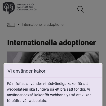
Öppna
Öppna
Menyn
sökrutan
Internationella adoptioner
Start
Internationella adoptioner
Vi använder kakor
På mfof.se använder vi nödvändiga kakor för att
webbplatsen ska fungera på ett bra sätt för dig. Vi
Oavsett om du är adopterad, 
använder också kakor för webbanalys så att vi kan
adoptivförälder eller arbetar med 
förbättra vår webbplats.
internationell adoption så kan du ha 