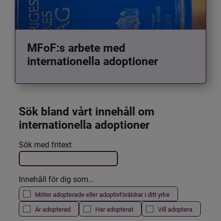
MFoF:s arbete med
internationella adoptioner
Sök bland vårt innehåll om 
internationella adoptioner
Det här formuläret postas automatiskt
Sök med fritext
Filtrera resultatet
Innehåll för dig som...
Möter adopterade eller adoptivföräldrar i ditt yrke
Är adopterad
Har adopterat
Vill adoptera