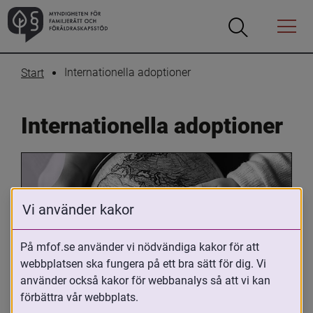
Öppna
Öppna
Menyn
sökrutan
Internationella adoptioner
Start
Internationella adoptioner
Vi använder kakor
På mfof.se använder vi nödvändiga kakor för att
webbplatsen ska fungera på ett bra sätt för dig. Vi
Oavsett om du är adopterad, 
använder också kakor för webbanalys så att vi kan
adoptivförälder eller arbetar med 
förbättra vår webbplats.
internationell adoption så kan du ha 