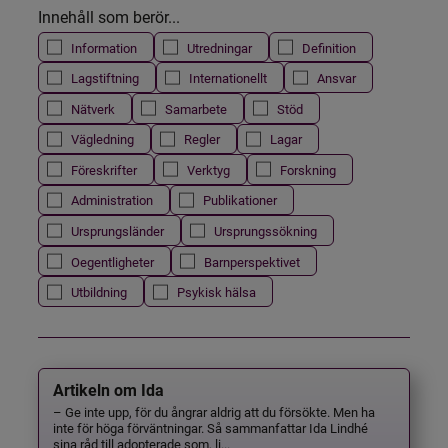
Innehåll som berör...
Information
Utredningar
Definition
Lagstiftning
Internationellt
Ansvar
Nätverk
Samarbete
Stöd
Vägledning
Regler
Lagar
Föreskrifter
Verktyg
Forskning
Administration
Publikationer
Ursprungsländer
Ursprungssökning
Oegentligheter
Barnperspektivet
Utbildning
Psykisk hälsa
Artikeln om Ida
– Ge inte upp, för du ångrar aldrig att du försökte. Men ha
inte för höga förväntningar. Så sammanfattar Ida Lindhé
sina råd till adopterade som, li...