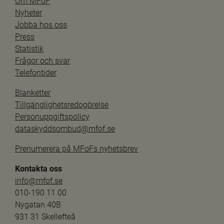
Om MFoF
Nyheter
Jobba hos oss
Press
Statistik
Frågor och svar
Telefontider
Blanketter
Tillgänglighetsredogörelse
Personuppgiftspolicy
dataskyddsombud@mfof.se
Prenumerera på MFoFs nyhetsbrev
Kontakta oss
info@mfof.se
010-190 11 00
Nygatan 40B
931 31 Skellefteå