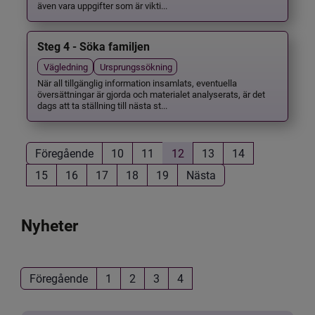
även vara uppgifter som är vikti...
Steg 4 - Söka familjen
Vägledning
Ursprungssökning
När all tillgänglig information insamlats, eventuella
översättningar är gjorda och materialet analyserats, är det
dags att ta ställning till nästa st...
Föregående
10
11
12
13
14
15
16
17
18
19
Nästa
Nyheter
Föregående
1
2
3
4