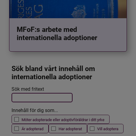
MFoF:s arbete med
internationella adoptioner
Sök bland vårt innehåll om 
internationella adoptioner
Det här formuläret postas automatiskt
Sök med fritext
Filtrera resultatet
Innehåll för dig som...
Möter adopterade eller adoptivföräldrar i ditt yrke
Är adopterad
Har adopterat
Vill adoptera