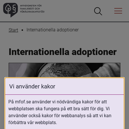
Öppna
Öppna
Menyn
sökrutan
Internationella adoptioner
Start
Internationella adoptioner
Vi använder kakor
På mfof.se använder vi nödvändiga kakor för att
webbplatsen ska fungera på ett bra sätt för dig. Vi
Oavsett om du är adopterad, 
använder också kakor för webbanalys så att vi kan
adoptivförälder eller arbetar med 
förbättra vår webbplats.
internationell adoption så kan du ha 