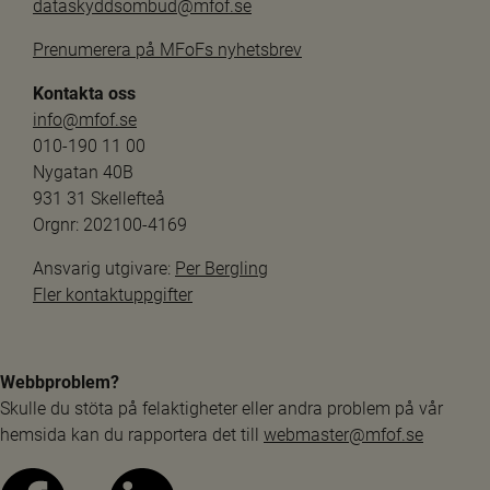
dataskyddsombud@mfof.se
Prenumerera på MFoFs nyhetsbrev
Kontakta oss
info@mfof.se
010-190 11 00
Nygatan 40B
931 31 Skellefteå
Orgnr: 202100-4169
Ansvarig utgivare: 
Per Bergling
Fler kontaktuppgifter
Webbproblem?
Skulle du stöta på felaktigheter eller andra problem på vår 
hemsida kan du rapportera det till 
webmaster@mfof.se