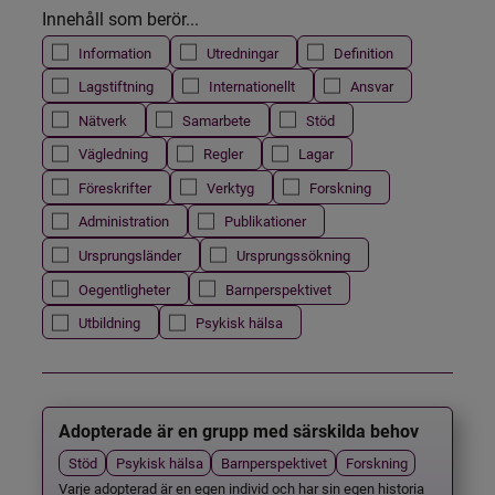
Innehåll som berör...
Information
Utredningar
Definition
Lagstiftning
Internationellt
Ansvar
Nätverk
Samarbete
Stöd
Vägledning
Regler
Lagar
Föreskrifter
Verktyg
Forskning
Administration
Publikationer
Ursprungsländer
Ursprungssökning
Oegentligheter
Barnperspektivet
Utbildning
Psykisk hälsa
Adopterade är en grupp med särskilda behov
Stöd
Psykisk hälsa
Barnperspektivet
Forskning
Varje adopterad är en egen individ och har sin egen historia