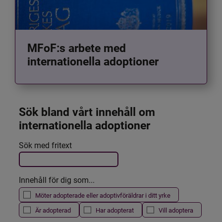
MFoF:s arbete med
internationella adoptioner
Sök bland vårt innehåll om 
internationella adoptioner
Det här formuläret postas automatiskt
Sök med fritext
Filtrera resultatet
Innehåll för dig som...
Möter adopterade eller adoptivföräldrar i ditt yrke
Är adopterad
Har adopterat
Vill adoptera