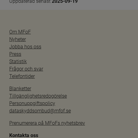
Uppdaterad senast 
2025-09-19
Om MFoF
Nyheter
Jobba hos oss
Press
Statistik
Frågor och svar
Telefontider
Blanketter
Tillgänglighetsredogörelse
Personuppgiftspolicy
dataskyddsombud@mfof.se
Prenumerera på MFoFs nyhetsbrev
Kontakta oss