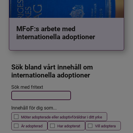
MFoF:s arbete med
internationella adoptioner
Sök bland vårt innehåll om 
internationella adoptioner
Det här formuläret postas automatiskt
Sök med fritext
Filtrera resultatet
Innehåll för dig som...
Möter adopterade eller adoptivföräldrar i ditt yrke
Är adopterad
Har adopterat
Vill adoptera