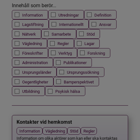
Innehåll som berör...
Information
Utredningar
Definition
Lagstiftning
Internationellt
Ansvar
Nätverk
Samarbete
Stöd
Vägledning
Regler
Lagar
Föreskrifter
Verktyg
Forskning
Administration
Publikationer
Ursprungsländer
Ursprungssökning
Oegentligheter
Barnperspektivet
Utbildning
Psykisk hälsa
Kontakter vid hemkomst
Information
Vägledning
Stöd
Regler
Information om olika aktörer som kan eller ska kontaktas