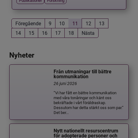
Publikationer
Forskning
Föregående
9
10
11
12
13
14
15
16
17
18
Nästa
Nyheter
Från utmaningar till bättre
kommunikation
26 juni 2026
”Vi har fått en bättre kommunikation
med våra tonåringar och känt oss
bekräftade i vårt föräldraskap.
Dessutom har detta stärkt oss som par.”
Det ber...
Nytt nationellt resurscentrum
för adopterade personer och