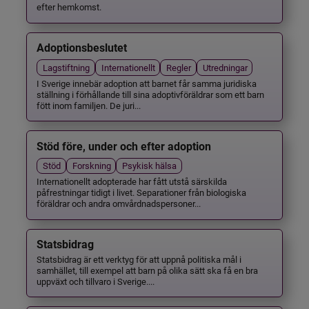
efter hemkomst.
Adoptionsbeslutet
Lagstiftning
Internationellt
Regler
Utredningar
I Sverige innebär adoption att barnet får samma juridiska
ställning i förhållande till sina adoptivföräldrar som ett barn
fött inom familjen. De juri...
Stöd före, under och efter adoption
Stöd
Forskning
Psykisk hälsa
Internationellt adopterade har fått utstå särskilda
påfrestningar tidigt i livet. Separationer från biologiska
föräldrar och andra omvårdnadspersoner...
Statsbidrag
Statsbidrag är ett verktyg för att uppnå politiska mål i
samhället, till exempel att barn på olika sätt ska få en bra
uppväxt och tillvaro i Sverige....