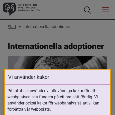
Öppna
Öppna
Menyn
sökrutan
Internationella adoptioner
Start
Internationella adoptioner
Vi använder kakor
På mfof.se använder vi nödvändiga kakor för att
webbplatsen ska fungera på ett bra sätt för dig. Vi
Oavsett om du är adopterad, 
använder också kakor för webbanalys så att vi kan
adoptivförälder eller arbetar med 
förbättra vår webbplats.
internationell adoption så kan du ha 