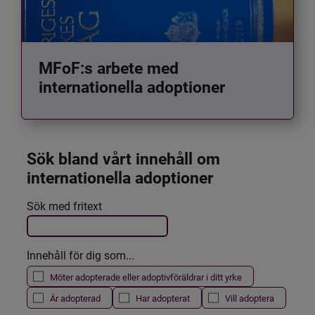
MFoF:s arbete med
internationella adoptioner
Sök bland vårt innehåll om 
internationella adoptioner
Det här formuläret postas automatiskt
Sök med fritext
Filtrera resultatet
Innehåll för dig som...
Möter adopterade eller adoptivföräldrar i ditt yrke
Är adopterad
Har adopterat
Vill adoptera