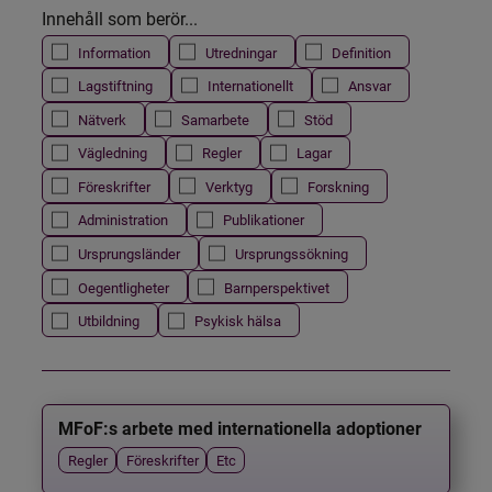
Innehåll som berör...
Information
Utredningar
Definition
Lagstiftning
Internationellt
Ansvar
Nätverk
Samarbete
Stöd
Vägledning
Regler
Lagar
Föreskrifter
Verktyg
Forskning
Administration
Publikationer
Ursprungsländer
Ursprungssökning
Oegentligheter
Barnperspektivet
Utbildning
Psykisk hälsa
MFoF:s arbete med internationella adoptioner
Regler
Föreskrifter
Etc