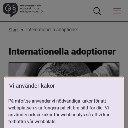
Öppna
Öppna
Menyn
sökrutan
Internationella adoptioner
Start
Internationella adoptioner
Vi använder kakor
På mfof.se använder vi nödvändiga kakor för att
webbplatsen ska fungera på ett bra sätt för dig. Vi
Oavsett om du är adopterad, 
använder också kakor för webbanalys så att vi kan
adoptivförälder eller arbetar med 
förbättra vår webbplats.
internationell adoption så kan du ha 