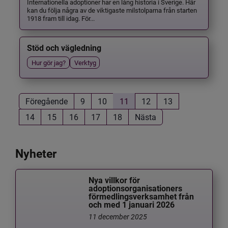
Internationella adoptioner har en lång historia i Sverige. Här
kan du följa några av de viktigaste milstolparna från starten
1918 fram till idag. För...
Stöd och vägledning
Hur gör jag?
Verktyg
Föregående
9
10
11
12
13
14
15
16
17
18
Nästa
Nyheter
Nya villkor för
adoptionsorganisationers
förmedlingsverksamhet från
och med 1 januari 2026
11 december 2025