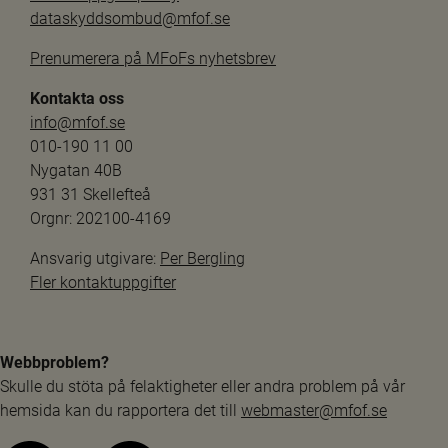
dataskyddsombud@mfof.se
Prenumerera på MFoFs nyhetsbrev
Kontakta oss
info@mfof.se
010-190 11 00
Nygatan 40B
931 31 Skellefteå
Orgnr: 202100-4169
Ansvarig utgivare: 
Per Bergling
Fler kontaktuppgifter
Webbproblem?
Skulle du stöta på felaktigheter eller andra problem på vår 
hemsida kan du rapportera det till 
webmaster@mfof.se